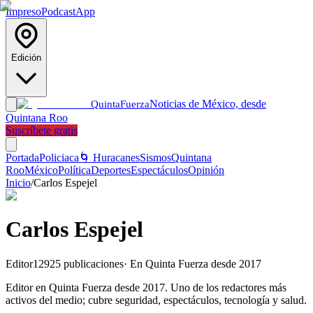
Impreso
Podcast
App
Edición
Noticias de México, desde
Quinta
Fuerza
Quintana Roo
Suscríbete gratis
Portada
Policiaca
🌀 Huracanes
Sismos
Quintana
Roo
México
Política
Deportes
Espectáculos
Opinión
Inicio
/
Carlos Espejel
Carlos Espejel
Editor
12925
publicaciones
· En
Quinta Fuerza
desde
2017
Editor en Quinta Fuerza desde 2017. Uno de los redactores más
activos del medio; cubre seguridad, espectáculos, tecnología y salud.