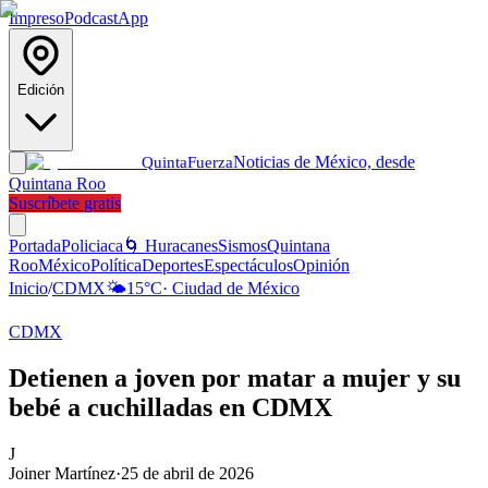
Impreso
Podcast
App
Edición
Noticias de México, desde
Quinta
Fuerza
Quintana Roo
Suscríbete gratis
Portada
Policiaca
🌀 Huracanes
Sismos
Quintana
Roo
México
Política
Deportes
Espectáculos
Opinión
Inicio
/
CDMX
🌤️
15
°C
·
Ciudad de México
CDMX
Detienen a joven por matar a mujer y su
bebé a cuchilladas en CDMX
J
Joiner Martínez
·
25 de abril de 2026