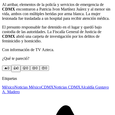
Al arribar, elementos de la policía y servicios de emergencia de
CDMX
encontraron a Patricia Ivon Martínez Juárez y al menor sin
vida, ambos con múltiples heridas por arma blanca. La mujer
lesionada fue trasladada a un hospital para recibir atención médica.
El presunto responsable fue detenido en el lugar y quedó bajo
custodia de las autoridades. La Fiscalía General de Justicia de
CDMX
abrió una carpeta de investigación por los delitos de
feminicidio y homicidio.
Con información de TV Azteca.
¿Qué te pareció?
🔥
0
👍
0
😲
0
😢
0
😠
0
Etiquetas
México
Noticias México
CDMX
Noticias CDMX
Alcaldía Gustavo
A. Madero