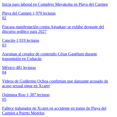
Inicia paro laboral en Complejo Mayakoba en Playa del Carmen
Playa del Carmen
·
1,979
lecturas
02
Fracasa manifestación contra Aguakan; se exhibe desgaste del
discurso político para 2027
Cancún
·
1,919
lecturas
03
Asesinan al creador de contenido César Gastélum durante
transmisión en Culiacán
México
·
481
lecturas
04
Videos de Guillermo Ochoa confirman que danzante acusado de
acoso sexual sigue en Xcaret
Quintana Roo
·
1,387
lecturas
05
Fallece trabajador de Xcaret en accidente en tramo de Playa del
Carmen a Puerto Morelos