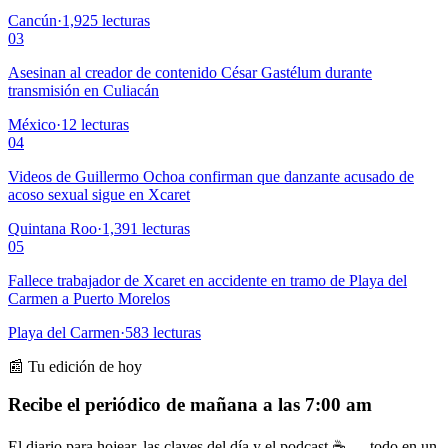
Cancún
·
1,925
lecturas
03
Asesinan al creador de contenido César Gastélum durante
transmisión en Culiacán
México
·
12
lecturas
04
Videos de Guillermo Ochoa confirman que danzante acusado de
acoso sexual sigue en Xcaret
Quintana Roo
·
1,391
lecturas
05
Fallece trabajador de Xcaret en accidente en tramo de Playa del
Carmen a Puerto Morelos
Playa del Carmen
·
583
lecturas
📰 Tu edición de hoy
Recibe el periódico de mañana a las 7:00 am
El diario para hojear, las claves del día y el podcast ☕ — todo en un