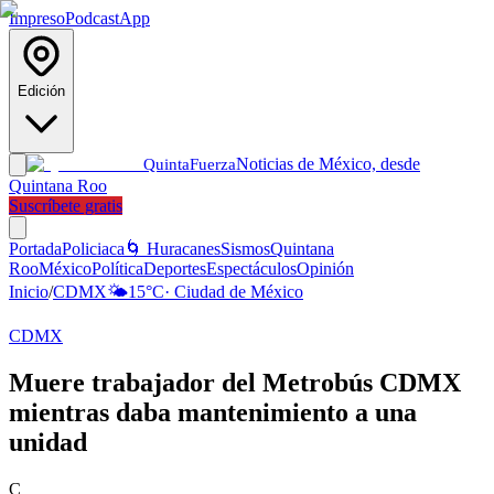
Impreso
Podcast
App
Edición
Noticias de México, desde
Quinta
Fuerza
Quintana Roo
Suscríbete gratis
Portada
Policiaca
🌀 Huracanes
Sismos
Quintana
Roo
México
Política
Deportes
Espectáculos
Opinión
Inicio
/
CDMX
🌤️
15
°C
·
Ciudad de México
CDMX
Muere trabajador del Metrobús CDMX
mientras daba mantenimiento a una
unidad
C