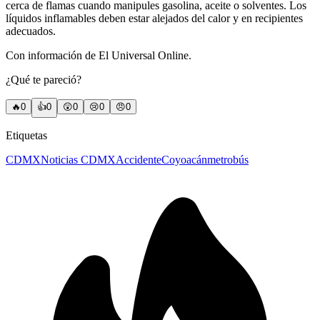
cerca de flamas cuando manipules gasolina, aceite o solventes. Los
líquidos inflamables deben estar alejados del calor y en recipientes
adecuados.
Con información de El Universal Online.
¿Qué te pareció?
🔥
0
👍
0
😲
0
😢
0
😠
0
Etiquetas
CDMX
Noticias CDMX
Accidente
Coyoacán
metrobús