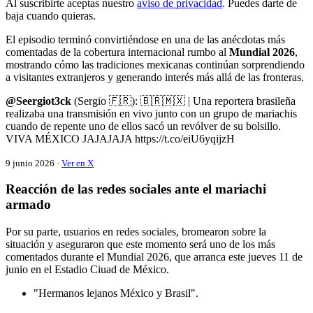
Al suscribirte aceptas nuestro
aviso de privacidad
. Puedes darte de
baja cuando quieras.
El episodio terminó convirtiéndose en una de las anécdotas más
comentadas de la cobertura internacional rumbo al
Mundial 2026
,
mostrando cómo las tradiciones mexicanas continúan sorprendiendo
a visitantes extranjeros y generando interés más allá de las fronteras.
@Seergiot3ck
(Sergio 🇫🇷): 🇧🇷🇲🇽 | Una reportera brasileña
realizaba una transmisión en vivo junto con un grupo de mariachis
cuando de repente uno de ellos sacó un revólver de su bolsillo.
VIVA MÉXICO JAJAJAJA https://t.co/eiU6yqijzH
9 junio 2026 ·
Ver en X
Reacción de las redes sociales ante el mariachi
armado
Por su parte, usuarios en redes sociales, bromearon sobre la
situación y aseguraron que este momento será uno de los más
comentados durante el Mundial 2026, que arranca este jueves 11 de
junio en el Estadio Ciuad de México.
"Hermanos lejanos México y Brasil".