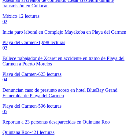
Asesinan al creador de contenido César Gastélum durante
transmisión en Culiacán
México
·
12
lecturas
02
Inicia paro laboral en Complejo Mayakoba en Playa del Carmen
Playa del Carmen
·
1,998
lecturas
03
Fallece trabajador de Xcaret en accidente en tramo de Playa del
Carmen a Puerto Morelos
Playa del Carmen
·
623
lecturas
04
Denuncian caso de presunto acoso en hotel BlueBay Grand
Esmeralda de Playa del Carmen
Playa del Carmen
·
596
lecturas
05
Reportan a 23 personas desaparecidas en Quintana Roo
Quintana Roo
·
421
lecturas