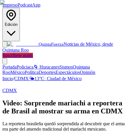
Impreso
Podcast
App
Edición
Noticias de México, desde
Quinta
Fuerza
Quintana Roo
Suscríbete gratis
Portada
Policiaca
🌀 Huracanes
Sismos
Quintana
Roo
México
Política
Deportes
Espectáculos
Opinión
Inicio
/
CDMX
🌤️
13
°C
·
Ciudad de México
CDMX
Video: Sorprende mariachi a reportera
de Brasil al mostrar su arma en CDMX
La reportera brasileña quedó sorprendida al descubrir que el arma
era parte del atuendo tradicional del mariachi mexicano.