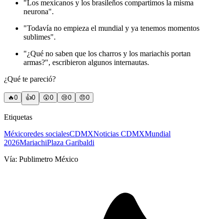
"Los mexicanos y los brasileños compartimos la misma
neurona".
"Todavía no empieza el mundial y ya tenemos momentos
sublimes".
"¿Qué no saben que los charros y los mariachis portan
armas?", escribieron algunos internautas.
¿Qué te pareció?
🔥
0
👍
0
😲
0
😢
0
😠
0
Etiquetas
México
redes sociales
CDMX
Noticias CDMX
Mundial
2026
Mariachi
Plaza Garibaldi
Vía:
Publimetro México