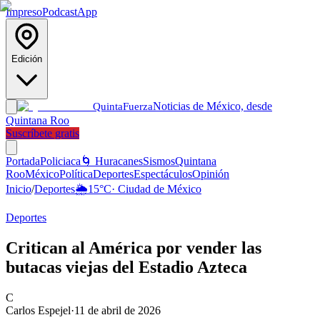
Impreso
Podcast
App
Edición
Noticias de México, desde
Quinta
Fuerza
Quintana Roo
Suscríbete gratis
Portada
Policiaca
🌀 Huracanes
Sismos
Quintana
Roo
México
Política
Deportes
Espectáculos
Opinión
Inicio
/
Deportes
🌦️
15
°C
·
Ciudad de México
Deportes
Critican al América por vender las
butacas viejas del Estadio Azteca
C
Carlos Espejel
·
11 de abril de 2026