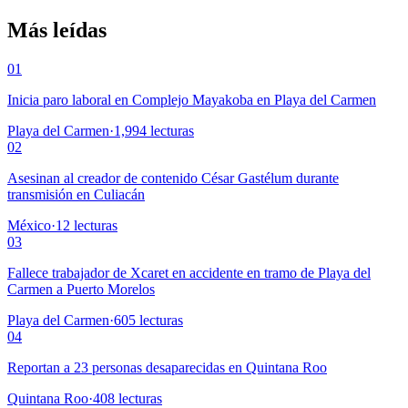
Más leídas
01
Inicia paro laboral en Complejo Mayakoba en Playa del Carmen
Playa del Carmen
·
1,994
lecturas
02
Asesinan al creador de contenido César Gastélum durante
transmisión en Culiacán
México
·
12
lecturas
03
Fallece trabajador de Xcaret en accidente en tramo de Playa del
Carmen a Puerto Morelos
Playa del Carmen
·
605
lecturas
04
Reportan a 23 personas desaparecidas en Quintana Roo
Quintana Roo
·
408
lecturas