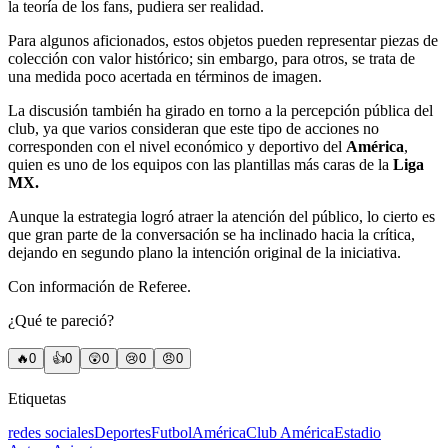
la teoría de los fans, pudiera ser realidad.
Para algunos aficionados, estos objetos pueden representar piezas de
colección con valor histórico; sin embargo, para otros, se trata de
una medida poco acertada en términos de imagen.
La discusión también ha girado en torno a la percepción pública del
club, ya que varios consideran que este tipo de acciones no
corresponden con el nivel económico y deportivo del
América
,
quien es uno de los equipos con las plantillas más caras de la
Liga
MX.
Aunque la estrategia logró atraer la atención del público, lo cierto es
que gran parte de la conversación se ha inclinado hacia la crítica,
dejando en segundo plano la intención original de la iniciativa.
Con información de Referee.
¿Qué te pareció?
🔥
0
👍
0
😲
0
😢
0
😠
0
Etiquetas
redes sociales
Deportes
Futbol
América
Club América
Estadio