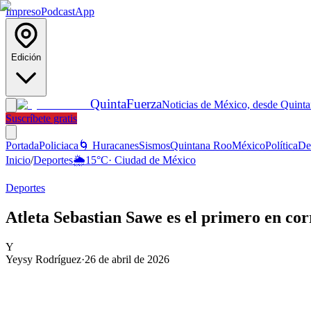
Impreso
Podcast
App
Edición
Quinta
Fuerza
Noticias de México, desde Quint
Suscríbete gratis
Portada
Policiaca
🌀 Huracanes
Sismos
Quintana Roo
México
Política
De
Inicio
/
Deportes
🌦️
15
°C
·
Ciudad de México
Deportes
Atleta Sebastian Sawe es el primero en co
Y
Yeysy Rodríguez
·
26 de abril de 2026