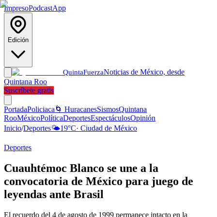
Impreso
Podcast
App
Edición
Noticias de México, desde
Quinta
Fuerza
Quintana Roo
Suscríbete gratis
Portada
Policiaca
🌀 Huracanes
Sismos
Quintana
Roo
México
Política
Deportes
Espectáculos
Opinión
Inicio
/
Deportes
🌤️
19
°C
·
Ciudad de México
Deportes
Cuauhtémoc Blanco se une a la
convocatoria de México para juego de
leyendas ante Brasil
El recuerdo del 4 de agosto de 1999 permanece intacto en la