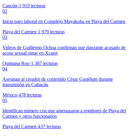
Cancún
·
1,919
lecturas
02
Inicia paro laboral en Complejo Mayakoba en Playa del Carmen
Playa del Carmen
·
1,979
lecturas
03
Videos de Guillermo Ochoa confirman que danzante acusado de
acoso sexual sigue en Xcaret
Quintana Roo
·
1,387
lecturas
04
Asesinan al creador de contenido César Gastélum durante
transmisión en Culiacán
México
·
478
lecturas
05
Identifican número con que amenazaron a regidores de Playa del
Carmen y otros funcionarios
Playa del Carmen
·
437
lecturas