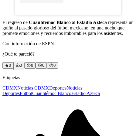
El regreso de
Cuauhtémoc Blanco
al
Estadio Azteca
representa un
guiño al pasado glorioso del fútbol mexicano, en una noche que
promete emociones y recuerdos imborrables para los asistentes.
Con información de ESPN.
¿Qué te pareció?
🔥
0
👍
0
😲
0
😢
0
😠
0
Etiquetas
CDMX
Noticias CDMX
Deportes
Noticias
Deportes
Futbol
Cuauhtémoc Blanco
Estadio Azteca