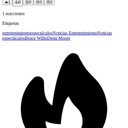
🔥
1
👍
0
😲
0
😢
0
😠
0
1
reacciones
Etiquetas
entretenimiento
espectáculos
Noticias Entretenimiento
Noticias
espectáculos
Bruce Willis
Demi Moore