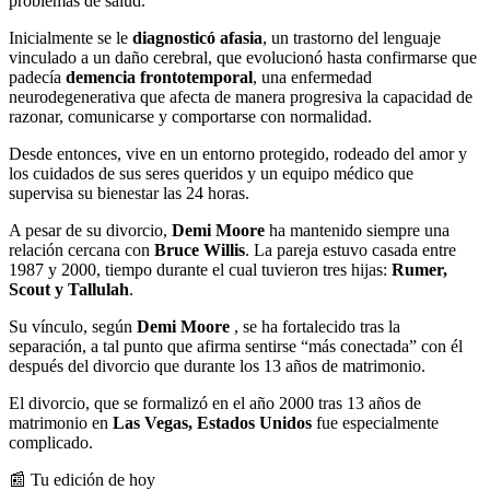
problemas de salud.
Inicialmente se le
diagnosticó afasia
, un trastorno del lenguaje
vinculado a un daño cerebral, que evolucionó hasta confirmarse que
padecía
demencia frontotemporal
, una enfermedad
neurodegenerativa que afecta de manera progresiva la capacidad de
razonar, comunicarse y comportarse con normalidad.
Desde entonces, vive en un entorno protegido, rodeado del amor y
los cuidados de sus seres queridos y un equipo médico que
supervisa su bienestar las 24 horas.
A pesar de su divorcio,
Demi Moore
ha mantenido siempre una
relación cercana con
Bruce Willis
. La pareja estuvo casada entre
1987 y 2000, tiempo durante el cual tuvieron tres hijas:
Rumer,
Scout y Tallulah
.
Su vínculo, según
Demi Moore
, se ha fortalecido tras la
separación, a tal punto que afirma sentirse “más conectada” con él
después del divorcio que durante los 13 años de matrimonio.
El divorcio, que se formalizó en el año 2000 tras 13 años de
matrimonio en
Las Vegas, Estados Unidos
fue especialmente
complicado.
📰 Tu edición de hoy