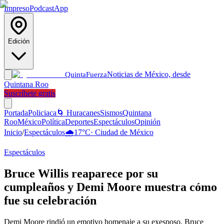
Impreso
Podcast
App
Edición
Noticias de México, desde
Quinta
Fuerza
Quintana Roo
Suscríbete gratis
Portada
Policiaca
🌀 Huracanes
Sismos
Quintana
Roo
México
Política
Deportes
Espectáculos
Opinión
Inicio
/
Espectáculos
🌧️
17
°C
·
Ciudad de México
Espectáculos
Bruce Willis reaparece por su
cumpleaños y Demi Moore muestra cómo
fue su celebración
Demi Moore rindió un emotivo homenaje a su exesposo, Bruce