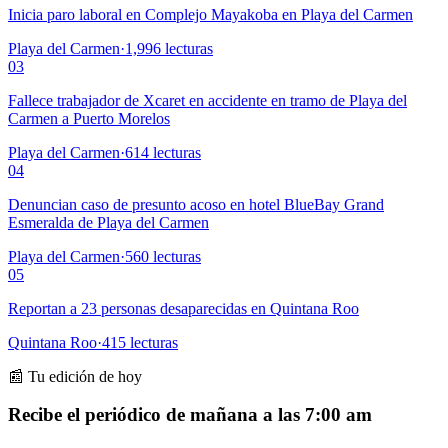
Inicia paro laboral en Complejo Mayakoba en Playa del Carmen
Playa del Carmen
·
1,996
lecturas
03
Fallece trabajador de Xcaret en accidente en tramo de Playa del
Carmen a Puerto Morelos
Playa del Carmen
·
614
lecturas
04
Denuncian caso de presunto acoso en hotel BlueBay Grand
Esmeralda de Playa del Carmen
Playa del Carmen
·
560
lecturas
05
Reportan a 23 personas desaparecidas en Quintana Roo
Quintana Roo
·
415
lecturas
📰 Tu edición de hoy
Recibe el periódico de mañana a las 7:00 am