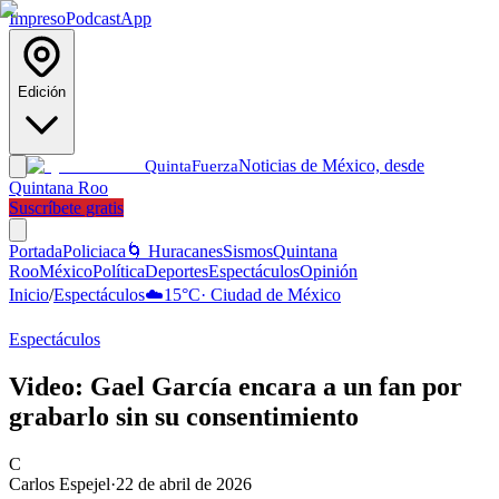
Impreso
Podcast
App
Edición
Noticias de México, desde
Quinta
Fuerza
Quintana Roo
Suscríbete gratis
Portada
Policiaca
🌀 Huracanes
Sismos
Quintana
Roo
México
Política
Deportes
Espectáculos
Opinión
Inicio
/
Espectáculos
☁️
15
°C
·
Ciudad de México
Espectáculos
Video: Gael García encara a un fan por
grabarlo sin su consentimiento
C
Carlos Espejel
·
22 de abril de 2026