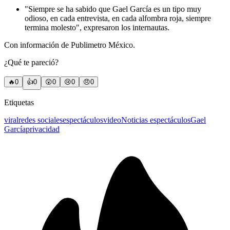
"Siempre se ha sabido que Gael García es un tipo muy
odioso, en cada entrevista, en cada alfombra roja, siempre
termina molesto", expresaron los internautas.
Con información de Publimetro México.
¿Qué te pareció?
🔥
0
👍
0
😲
0
😢
0
😠
0
Etiquetas
viral
redes sociales
espectáculos
video
Noticias espectáculos
Gael
García
privacidad