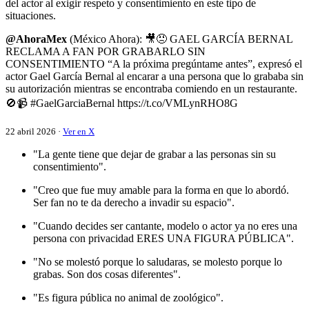
del actor al exigir respeto y consentimiento en este tipo de
situaciones.
@AhoraMex
(México Ahora): 🎥😠 GAEL GARCÍA BERNAL
RECLAMA A FAN POR GRABARLO SIN
CONSENTIMIENTO “A la próxima pregúntame antes”, expresó el
actor Gael García Bernal al encarar a una persona que lo grababa sin
su autorización mientras se encontraba comiendo en un restaurante.
🚫📹 #GaelGarciaBernal https://t.co/VMLynRHO8G
22 abril 2026 ·
Ver en X
"La gente tiene que dejar de grabar a las personas sin su
consentimiento".
"Creo que fue muy amable para la forma en que lo abordó.
Ser fan no te da derecho a invadir su espacio".
"Cuando decides ser cantante, modelo o actor ya no eres una
persona con privacidad ERES UNA FIGURA PÚBLICA".
"No se molestó porque lo saludaras, se molesto porque lo
grabas. Son dos cosas diferentes".
"Es figura pública no animal de zoológico".