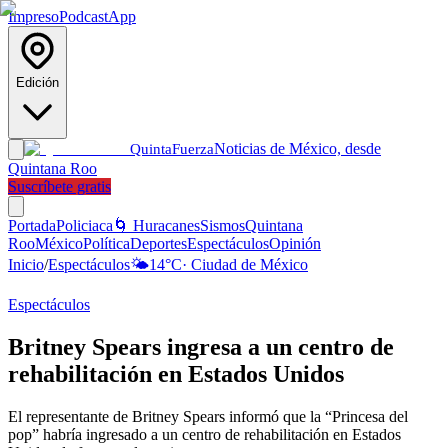
Impreso
Podcast
App
Edición
Noticias de México, desde
Quinta
Fuerza
Quintana Roo
Suscríbete gratis
Portada
Policiaca
🌀 Huracanes
Sismos
Quintana
Roo
México
Política
Deportes
Espectáculos
Opinión
Inicio
/
Espectáculos
🌤️
14
°C
·
Ciudad de México
Espectáculos
Britney Spears ingresa a un centro de
rehabilitación en Estados Unidos
El representante de Britney Spears informó que la “Princesa del
pop” habría ingresado a un centro de rehabilitación en Estados