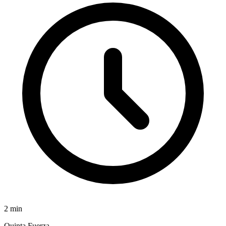
2
min
Quinta Fuerza