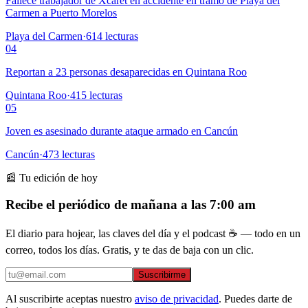
Fallece trabajador de Xcaret en accidente en tramo de Playa del
Carmen a Puerto Morelos
Playa del Carmen
·
614
lecturas
04
Reportan a 23 personas desaparecidas en Quintana Roo
Quintana Roo
·
415
lecturas
05
Joven es asesinado durante ataque armado en Cancún
Cancún
·
473
lecturas
📰 Tu edición de hoy
Recibe el periódico de mañana a las 7:00 am
El diario para hojear, las claves del día y el podcast ☕ — todo en un
correo, todos los días. Gratis, y te das de baja con un clic.
Suscribirme
Al suscribirte aceptas nuestro
aviso de privacidad
. Puedes darte de