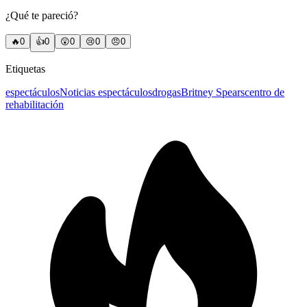
¿Qué te pareció?
🔥
0
👍
0
😲
0
😢
0
😠
0
Etiquetas
espectáculos
Noticias espectáculos
drogas
Britney Spears
centro de
rehabilitación