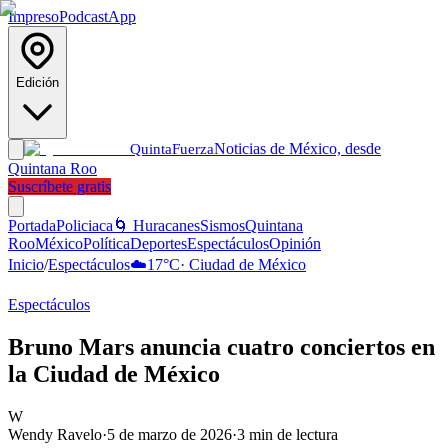
Impreso
Podcast
App
Edición
Noticias de México, desde
Quinta
Fuerza
Quintana Roo
Suscríbete gratis
Portada
Policiaca
🌀 Huracanes
Sismos
Quintana
Roo
México
Política
Deportes
Espectáculos
Opinión
Inicio
/
Espectáculos
☁️
17
°C
·
Ciudad de México
Espectáculos
Bruno Mars anuncia cuatro conciertos en
la Ciudad de México
W
Wendy Ravelo
·
5 de marzo de 2026
·
3
min de lectura