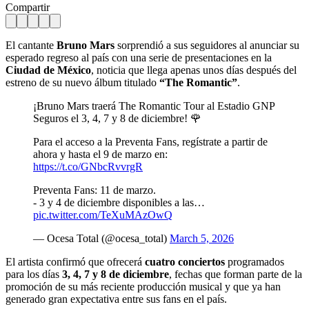
Compartir
El cantante
Bruno Mars
sorprendió a sus seguidores al anunciar su
esperado regreso al país con una serie de presentaciones en la
Ciudad de México
, noticia que llega apenas unos días después del
estreno de su nuevo álbum titulado
“The Romantic”
.
¡Bruno Mars traerá The Romantic Tour al Estadio GNP
Seguros el 3, 4, 7 y 8 de diciembre! 🌹
Para el acceso a la Preventa Fans, regístrate a partir de
ahora y hasta el 9 de marzo en:
https://t.co/GNbcRvvrgR
Preventa Fans: 11 de marzo.
- 3 y 4 de diciembre disponibles a las…
pic.twitter.com/TeXuMAzOwQ
— Ocesa Total (@ocesa_total)
March 5, 2026
El artista confirmó que ofrecerá
cuatro conciertos
programados
para los días
3, 4, 7 y 8 de diciembre
, fechas que forman parte de la
promoción de su más reciente producción musical y que ya han
generado gran expectativa entre sus fans en el país.