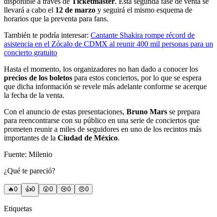
disponible a través de
Ticketmaster
. Esta segunda fase de venta se
llevará a cabo el
12 de marzo
y seguirá el mismo esquema de
horarios que la preventa para fans.
También te podría interesar:
Cantante Shakira rompe récord de
asistencia en el Zócalo de CDMX al reunir 400 mil personas para un
concierto gratuito
Hasta el momento, los organizadores no han dado a conocer los
precios de los boletos
para estos conciertos, por lo que se espera
que dicha información se revele más adelante conforme se acerque
la fecha de la venta.
Con el anuncio de estas presentaciones,
Bruno Mars
se prepara
para reencontrarse con su público en una serie de conciertos que
prometen reunir a miles de seguidores en uno de los recintos más
importantes de la
Ciudad de México
.
Fuente: Milenio
¿Qué te pareció?
🔥
0
👍
0
😲
0
😢
0
😠
0
Etiquetas