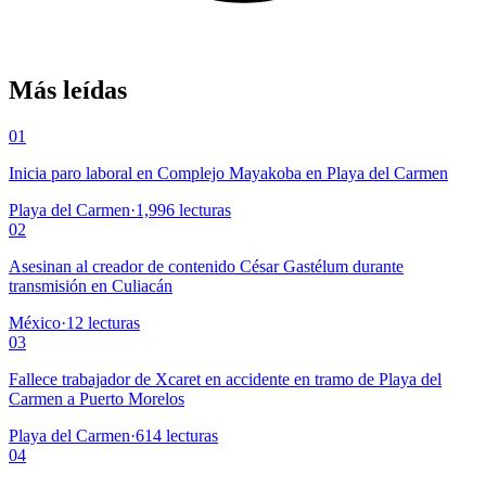
Más leídas
01
Inicia paro laboral en Complejo Mayakoba en Playa del Carmen
Playa del Carmen
·
1,996
lecturas
02
Asesinan al creador de contenido César Gastélum durante
transmisión en Culiacán
México
·
12
lecturas
03
Fallece trabajador de Xcaret en accidente en tramo de Playa del
Carmen a Puerto Morelos
Playa del Carmen
·
614
lecturas
04