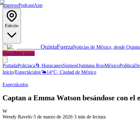
Impreso
Podcast
App
Edición
Quinta
Fuerza
Noticias de México, desde Quint
Suscríbete gratis
Portada
Policiaca
🌀 Huracanes
Sismos
Quintana Roo
México
Política
De
Inicio
/
Espectáculos
🌤️
14
°C
·
Ciudad de México
Espectáculos
Captan a Emma Watson besándose con el ex
W
Wendy Ravelo
·
5 de marzo de 2026
·
3
min de lectura