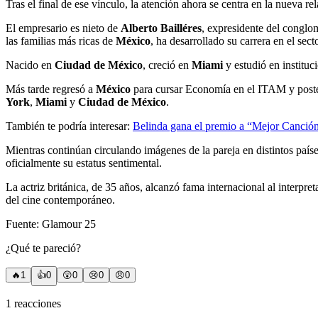
Tras el final de ese vínculo, la atención ahora se centra en la nueva
El empresario es nieto de
Alberto Bailléres
, expresidente del congl
las familias más ricas de
México
, ha desarrollado su carrera en el sect
Nacido en
Ciudad de México
, creció en
Miami
y estudió en institu
Más tarde regresó a
México
para cursar Economía en el ITAM y poste
York
,
Miami
y
Ciudad de México
.
También te podría interesar:
Belinda gana el premio a “Mejor Canción”
Mientras continúan circulando imágenes de la pareja en distintos paíse
oficialmente su estatus sentimental.
La actriz británica, de 35 años, alcanzó fama internacional al interpret
del cine contemporáneo.
Fuente: Glamour 25
¿Qué te pareció?
🔥
1
👍
0
😲
0
😢
0
😠
0
1
reacciones