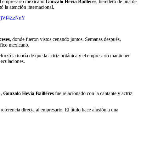
l empresario mexicano
Gonzalo Hevia Bailléres
, heredero de una de
ó la atención internacional.
/WjVf4ZzNnY
ceses
, donde fueron vistos cenando juntos. Semanas después,
cífico mexicano.
orzó la teoría de que la actriz británica y el empresario mantienen
peculaciones.
n
,
Gonzalo Hevia Bailléres
fue relacionado con la cantante y actriz
ferencia directa al empresario. El título hace alusión a una