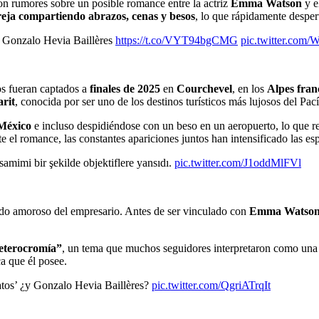
n rumores sobre un posible romance entre la actriz
Emma Watson
y e
reja compartiendo abrazos, cenas y besos
, lo que rápidamente despert
Gonzalo Hevia Baillères
https://t.co/VYT94bgCMG
pic.twitter.com
s fueran captados a
finales de 2025
en
Courchevel
, en los
Alpes fran
rit
, conocida por ser uno de los destinos turísticos más lujosos del Pa
México
e incluso despidiéndose con un beso en un aeropuerto, lo que ref
el romance, las constantes apariciones juntos han intensificado las es
amimi bir şekilde objektiflere yansıdı.
pic.twitter.com/J1oddMlFVl
sado amoroso del empresario. Antes de ser vinculado con
Emma Watso
eterocromía”
, un tema que muchos seguidores interpretaron como una re
ca que él posee.
gatos’ ¿y Gonzalo Hevia Baillères?
pic.twitter.com/QgriATrqIt