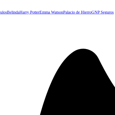
culos
Belinda
Harry Potter
Emma Watson
Palacio de Hierro
GNP Seguros