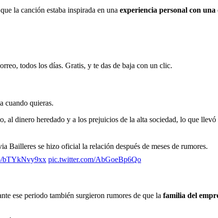
 que la canción estaba inspirada en una
experiencia personal con una
rreo, todos los días. Gratis, y te das de baja con un clic.
ja cuando quieras.
lujo, al dinero heredado y a los prejuicios de la alta sociedad, lo que l
a Bailleres se hizo oficial la relación después de meses de rumores.
.co/bTYkNvy9xx
pic.twitter.com/AbGoeBp6Qo
ante ese periodo también surgieron rumores de que la
familia del empr