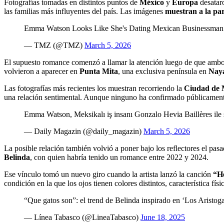
Fotografías tomadas en distintos puntos de
México
y
Europa
desataro
las familias más influyentes del país. Las imágenes
muestran a la pa
Emma Watson Looks Like She's Dating Mexican Businessman 
— TMZ (@TMZ)
March 5, 2026
El supuesto romance comenzó a llamar la atención luego de que ambo
volvieron a aparecer en
Punta Mita
, una exclusiva península en
Naya
Las fotografías más recientes los muestran recorriendo la
Ciudad de 
una relación sentimental. Aunque ninguno ha confirmado públicamente 
Emma Watson, Meksikalı iş insanı Gonzalo Hevia Baillères ile s
— Daily Magazin (@daily_magazin)
March 5, 2026
La posible relación también volvió a poner bajo los reflectores el pa
Belinda
, con quien habría tenido un romance entre 2022 y 2024.
Ese vínculo tomó un nuevo giro cuando la artista lanzó la canción
“H
condición en la que los ojos tienen colores distintos, característica físi
“Que gatos son”: el trend de Belinda inspirado en ‘Los Aristo
— Línea Tabasco (@LineaTabasco)
June 18, 2025