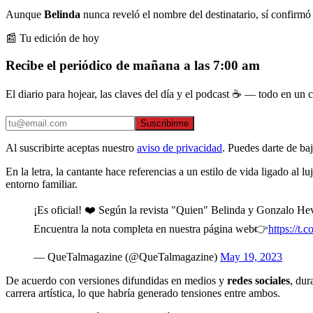
Aunque
Belinda
nunca reveló el nombre del destinatario, sí confirmó
📰 Tu edición de hoy
Recibe el periódico de mañana a las 7:00 am
El diario para hojear, las claves del día y el podcast ☕ — todo en un co
Suscribirme
Al suscribirte aceptas nuestro
aviso de privacidad
. Puedes darte de ba
En la letra, la cantante hace referencias a un estilo de vida ligado al 
entorno familiar.
¡Es oficial! ❤️ Según la revista "Quien" Belinda y Gonzalo Hevi
Encuentra la nota completa en nuestra página web👉
https://t
— QueTalmagazine (@QueTalmagazine)
May 19, 2023
De acuerdo con versiones difundidas en medios y
redes sociales
, dur
carrera artística, lo que habría generado tensiones entre ambos.