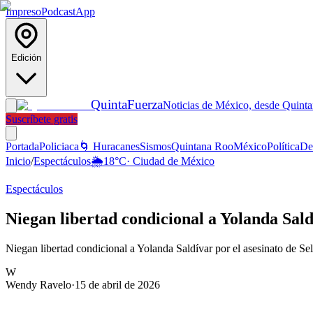
Impreso
Podcast
App
Edición
Quinta
Fuerza
Noticias de México, desde Quint
Suscríbete gratis
Portada
Policiaca
🌀 Huracanes
Sismos
Quintana Roo
México
Política
De
Inicio
/
Espectáculos
🌦️
18
°C
·
Ciudad de México
Espectáculos
Niegan libertad condicional a Yolanda Sal
Niegan libertad condicional a Yolanda Saldívar por el asesinato de Sel
W
Wendy Ravelo
·
15 de abril de 2026