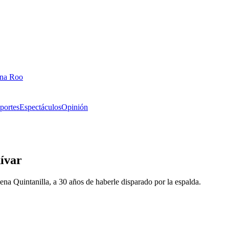
ana Roo
portes
Espectáculos
Opinión
dívar
ena Quintanilla, a 30 años de haberle disparado por la espalda.