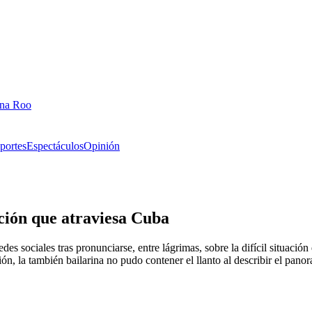
ana Roo
portes
Espectáculos
Opinión
ación que atraviesa Cuba
es sociales tras pronunciarse, entre lágrimas, sobre la difícil situaci
ión, la también bailarina no pudo contener el llanto al describir el pan