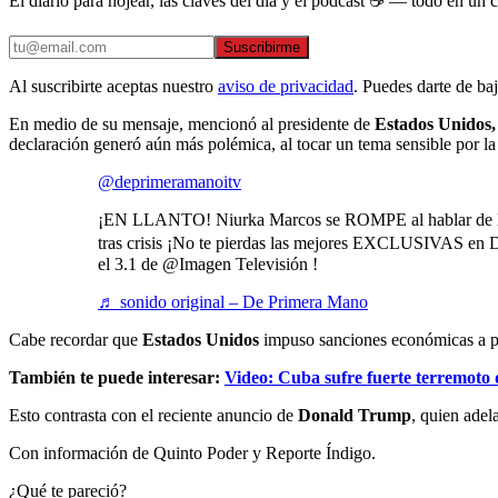
El diario para hojear, las claves del día y el podcast ☕ — todo en un co
Suscribirme
Al suscribirte aceptas nuestro
aviso de privacidad
. Puedes darte de ba
En medio de su mensaje, mencionó al presidente de
Estados Unidos
declaración generó aún más polémica, al tocar un tema sensible por la 
@deprimeramanoitv
¡EN LLANTO! Niurka Marcos se ROMPE al hablar de la 
tras crisis ¡No te pierdas las mejores EXCLUSIVAS en
el 3.1 de @Imagen Televisión !
♬ sonido original – De Primera Mano
Cabe recordar que
Estados Unidos
impuso sanciones económicas a paí
También te puede interesar:
Video: Cuba sufre fuerte terremoto
Esto contrasta con el reciente anuncio de
Donald Trump
, quien adel
Con información de Quinto Poder y Reporte Índigo.
¿Qué te pareció?