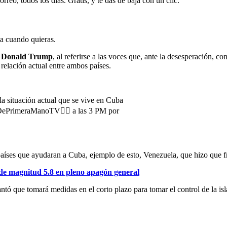
rreo, todos los días. Gratis, y te das de baja con un clic.
ja cuando quieras.
, Donald Trump
, al referirse a las voces que, ante la desesperación, c
relación actual entre ambos países.
situación actual que se vive en Cuba
 DePrimeraManoTV👌🏻 a las 3 PM por
ses que ayudaran a Cuba, ejemplo de esto, Venezuela, que hizo que fren
 de magnitud 5.8 en pleno apagón general
antó que tomará medidas en el corto plazo para tomar el control de la isla