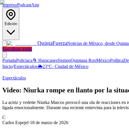
Impreso
Podcast
App
Edición
Quinta
Fuerza
Noticias de México, desde Quint
Suscríbete gratis
Portada
Policiaca
🌀 Huracanes
Sismos
Quintana Roo
México
Política
De
Inicio
/
Espectáculos
🌦️
23
°C
·
Ciudad de México
Espectáculos
Video: Niurka rompe en llanto por la situ
La actriz y vedette Niurka Marcos provocó una ola de reacciones en red
ligada emocionalmente. Durante una reciente entrevista para la televis
C
Carlos Espejel
·
18 de marzo de 2026