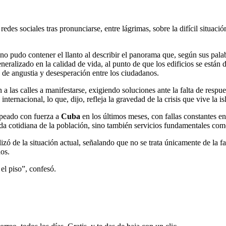
des sociales tras pronunciarse, entre lágrimas, sobre la difícil situaci
na no pudo contener el llanto al describir el panorama que, según sus pa
eralizado en la calidad de vida, al punto de que los edificios se están
e de angustia y desesperación entre los ciudadanos.
a las calles a manifestarse, exigiendo soluciones ante la falta de respu
ernacional, lo que, dijo, refleja la gravedad de la crisis que vive la isl
lpeado con fuerza a
Cuba
en los últimos meses, con fallas constantes e
ida cotidiana de la población, sino también servicios fundamentales como
izó de la situación actual, señalando que no se trata únicamente de la f
os.
el piso”, confesó.