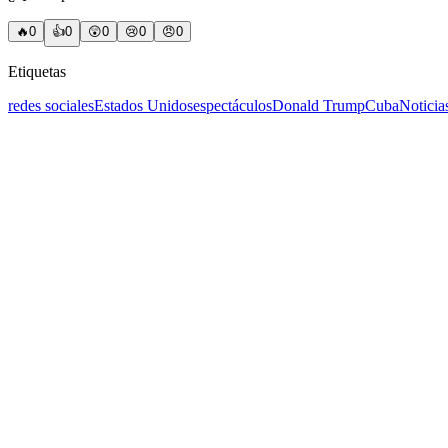
🔥
0
👍
0
😲
0
😢
0
😠
0
Etiquetas
redes sociales
Estados Unidos
espectáculos
Donald Trump
Cuba
Noticia