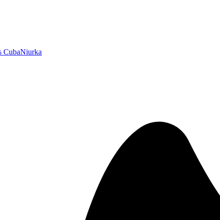
s Cuba
Niurka