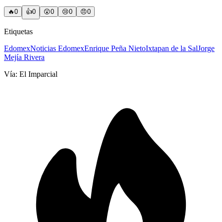
🔥
0
👍
0
😲
0
😢
0
😠
0
Etiquetas
Edomex
Noticias Edomex
Enrique Peña Nieto
Ixtapan de la Sal
Jorge
Mejía Rivera
Vía:
El Imparcial