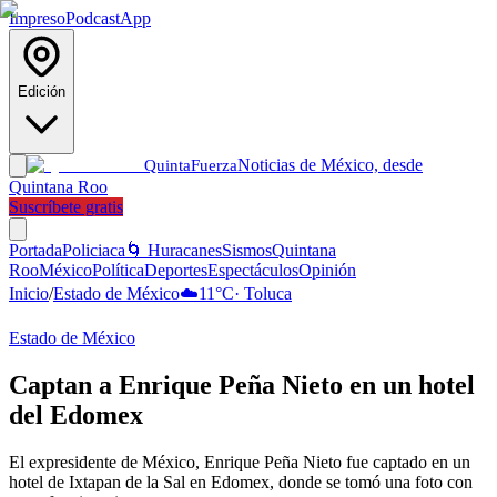
Impreso
Podcast
App
Edición
Noticias de México, desde
Quinta
Fuerza
Quintana Roo
Suscríbete gratis
Portada
Policiaca
🌀 Huracanes
Sismos
Quintana
Roo
México
Política
Deportes
Espectáculos
Opinión
Inicio
/
Estado de México
☁️
11
°C
·
Toluca
Estado de México
Captan a Enrique Peña Nieto en un hotel
del Edomex
El expresidente de México, Enrique Peña Nieto fue captado en un
hotel de Ixtapan de la Sal en Edomex, donde se tomó una foto con