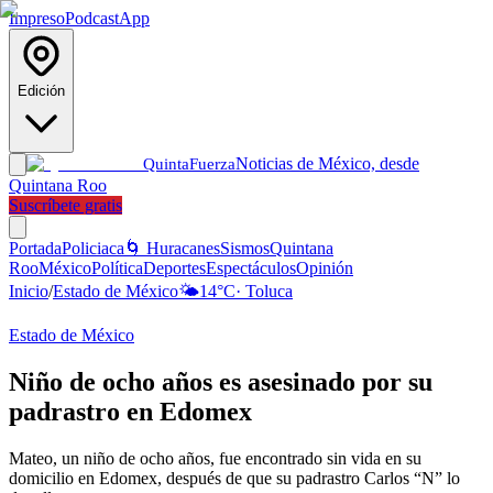
Impreso
Podcast
App
Edición
Noticias de México, desde
Quinta
Fuerza
Quintana Roo
Suscríbete gratis
Portada
Policiaca
🌀 Huracanes
Sismos
Quintana
Roo
México
Política
Deportes
Espectáculos
Opinión
Inicio
/
Estado de México
🌤️
14
°C
·
Toluca
Estado de México
Niño de ocho años es asesinado por su
padrastro en Edomex
Mateo, un niño de ocho años, fue encontrado sin vida en su
domicilio en Edomex, después de que su padrastro Carlos “N” lo