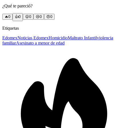
¿Qué te pareció?
🔥
0
👍
0
😲
0
😢
0
😠
0
Etiquetas
Edomex
Noticias Edomex
Homicidio
Maltrato Infantil
violencia
familiar
Asesinato a menor de edad