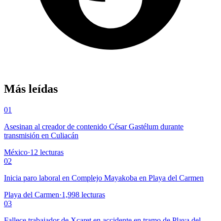
Más leídas
01
Asesinan al creador de contenido César Gastélum durante
transmisión en Culiacán
México
·
12
lecturas
02
Inicia paro laboral en Complejo Mayakoba en Playa del Carmen
Playa del Carmen
·
1,998
lecturas
03
Fallece trabajador de Xcaret en accidente en tramo de Playa del