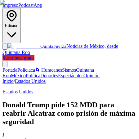
Impreso
Podcast
App
Edición
Noticias de México, desde
Quinta
Fuerza
Quintana Roo
Suscríbete gratis
Portada
Policiaca
🌀 Huracanes
Sismos
Quintana
Roo
México
Política
Deportes
Espectáculos
Opinión
Inicio
/
Estados Unidos
Estados Unidos
Donald Trump pide 152 MDD para
reabrir Alcatraz como prisión de máxima
seguridad
J