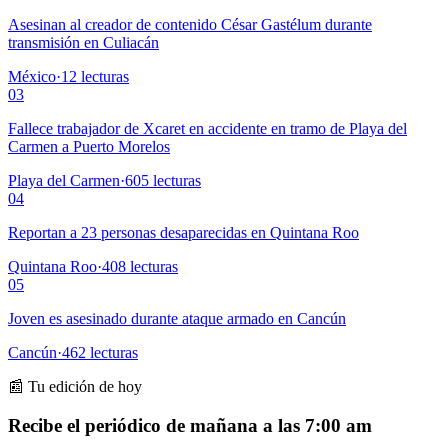
Asesinan al creador de contenido César Gastélum durante
transmisión en Culiacán
México
·
12
lecturas
03
Fallece trabajador de Xcaret en accidente en tramo de Playa del
Carmen a Puerto Morelos
Playa del Carmen
·
605
lecturas
04
Reportan a 23 personas desaparecidas en Quintana Roo
Quintana Roo
·
408
lecturas
05
Joven es asesinado durante ataque armado en Cancún
Cancún
·
462
lecturas
📰 Tu edición de hoy
Recibe el periódico de mañana a las 7:00 am