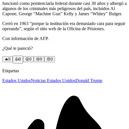
funcionó como penitenciaría federal durante casi 30 años y albergó a
algunos de los criminales más peligrosos del país, incluidos Al
Capone, George “Machine Gun” Kelly y James “Whitey” Bulger.
Cerró en 1963 “porque la institución era demasiado cara para seguir
operando”, según el sitio web de la Oficina de Prisiones.
Con información de AFP.
¿Qué te pareció?
🔥
0
👍
0
😲
0
😢
0
😠
0
Etiquetas
Estados Unidos
Noticias Estados Unidos
Donald Trump