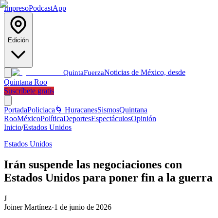
Impreso
Podcast
App
Edición
Noticias de México, desde
Quinta
Fuerza
Quintana Roo
Suscríbete gratis
Portada
Policiaca
🌀 Huracanes
Sismos
Quintana
Roo
México
Política
Deportes
Espectáculos
Opinión
Inicio
/
Estados Unidos
Estados Unidos
Irán suspende las negociaciones con
Estados Unidos para poner fin a la guerra
J
Joiner Martínez
·
1 de junio de 2026