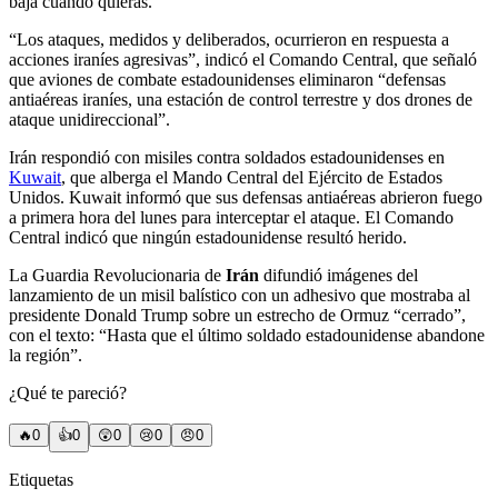
baja cuando quieras.
“Los ataques, medidos y deliberados, ocurrieron en respuesta a
acciones iraníes agresivas”, indicó el Comando Central, que señaló
que aviones de combate estadounidenses eliminaron “defensas
antiaéreas iraníes, una estación de control terrestre y dos drones de
ataque unidireccional”.
Irán respondió con misiles contra soldados estadounidenses en
Kuwait
, que alberga el Mando Central del Ejército de Estados
Unidos. Kuwait informó que sus defensas antiaéreas abrieron fuego
a primera hora del lunes para interceptar el ataque. El Comando
Central indicó que ningún estadounidense resultó herido.
La Guardia Revolucionaria de
Irán
difundió imágenes del
lanzamiento de un misil balístico con un adhesivo que mostraba al
presidente Donald Trump sobre un estrecho de Ormuz “cerrado”,
con el texto: “Hasta que el último soldado estadounidense abandone
la región”.
¿Qué te pareció?
🔥
0
👍
0
😲
0
😢
0
😠
0
Etiquetas