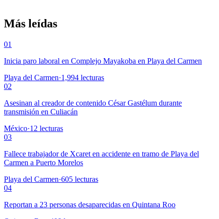
Más leídas
01
Inicia paro laboral en Complejo Mayakoba en Playa del Carmen
Playa del Carmen
·
1,994
lecturas
02
Asesinan al creador de contenido César Gastélum durante
transmisión en Culiacán
México
·
12
lecturas
03
Fallece trabajador de Xcaret en accidente en tramo de Playa del
Carmen a Puerto Morelos
Playa del Carmen
·
605
lecturas
04
Reportan a 23 personas desaparecidas en Quintana Roo