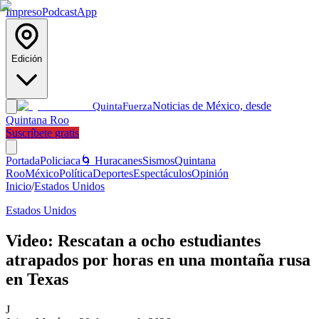
Impreso
Podcast
App
Edición
Noticias de México, desde
Quinta
Fuerza
Quintana Roo
Suscríbete gratis
Portada
Policiaca
🌀 Huracanes
Sismos
Quintana
Roo
México
Política
Deportes
Espectáculos
Opinión
Inicio
/
Estados Unidos
Estados Unidos
Video: Rescatan a ocho estudiantes
atrapados por horas en una montaña rusa
en Texas
J