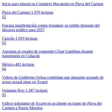
Inicia paro laboral en Complejo Mayakoba en Playa del Carmen
Playa del Carmen
·
1,979
lecturas
02
Fracasa manifestación contra Aguakan; se exhibe desgaste del
discurso político para 2027
Cancún
·
1,919
lecturas
03
Asesinan al creador de contenido César Gastélum durante
transmisión en Culiacán
México
·
481
lecturas
04
Videos de Guillermo Ochoa confirman que danzante acusado de
acoso sexual sigue en Xcaret
Quintana Roo
·
1,387
lecturas
05
Fallece trabajador de Xcaret en accidente en tramo de Playa del
Carmen a Puerto Morelos