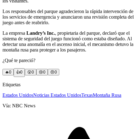
los visitantes.
Los responsables del parque agradecieron la rápida intervención de
los servicios de emergencia y anunciaron una revisión completa del
juego antes de reabrirlo.
La empresa
Landry’s Inc.
, propietaria del parque, declaró que el
sistema de seguridad del juego funcionó como estaba diseñado. Al
detectar una anomalía en el ascenso inicial, el mecanismo detuvo la
montaña rusa para proteger a los pasajeros.
¿Qué te pareció?
🔥
0
👍
0
😲
0
😢
0
😠
0
Etiquetas
Estados Unidos
Noticias Estados Unidos
Texas
Montaña Rusa
Vía:
NBC News