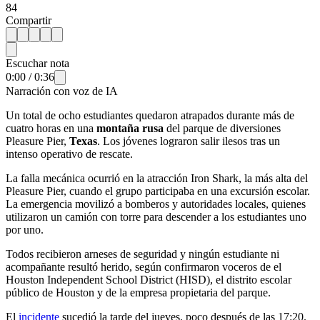
84
Compartir
Escuchar nota
0:00
/
0:36
Narración con voz de IA
Un total de ocho estudiantes quedaron atrapados durante más de
cuatro horas en una
montaña rusa
del parque de diversiones
Pleasure Pier,
Texas
. Los jóvenes lograron salir ilesos tras un
intenso operativo de rescate.
La falla mecánica ocurrió en la atracción Iron Shark, la más alta del
Pleasure Pier, cuando el grupo participaba en una excursión escolar.
La emergencia movilizó a bomberos y autoridades locales, quienes
utilizaron un camión con torre para descender a los estudiantes uno
por uno.
Todos recibieron arneses de seguridad y ningún estudiante ni
acompañante resultó herido, según confirmaron voceros de el
Houston Independent School District (HISD), el distrito escolar
público de Houston y de la empresa propietaria del parque.
El
incidente
sucedió la tarde del jueves, poco después de las 17:20.