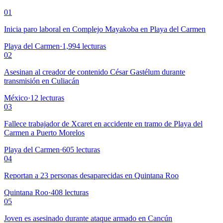
01
Inicia paro laboral en Complejo Mayakoba en Playa del Carmen
Playa del Carmen
·
1,994
lecturas
02
Asesinan al creador de contenido César Gastélum durante
transmisión en Culiacán
México
·
12
lecturas
03
Fallece trabajador de Xcaret en accidente en tramo de Playa del
Carmen a Puerto Morelos
Playa del Carmen
·
605
lecturas
04
Reportan a 23 personas desaparecidas en Quintana Roo
Quintana Roo
·
408
lecturas
05
Joven es asesinado durante ataque armado en Cancún