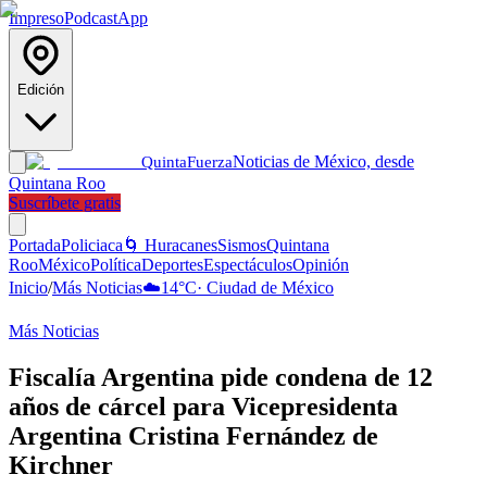
Impreso
Podcast
App
Edición
Noticias de México, desde
Quinta
Fuerza
Quintana Roo
Suscríbete gratis
Portada
Policiaca
🌀 Huracanes
Sismos
Quintana
Roo
México
Política
Deportes
Espectáculos
Opinión
Inicio
/
Más Noticias
☁️
14
°C
·
Ciudad de México
Más Noticias
Fiscalía Argentina pide condena de 12
años de cárcel para Vicepresidenta
Argentina Cristina Fernández de
Kirchner