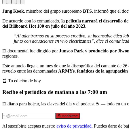
Jung Kook,
miembro del grupo surcoreano
BTS
, informó que el do
De acuerdo con lo comunicado,
la película narrará el desarrollo de 
del Billboard Hot 100 en julio del año 2023.
“Al adentrarnos en su proceso creativo, su incansable ética labo
junto con actuaciones en vivo electrizantes”, dice el comunic
El documental fue dirigido por
Junsoo Park
y
producido por Jiwo
regiones.
Este anuncio llega a un mes de que la discográfica del cantante de 26
revuelo entre las denominadas
ARMYs, fanáticas de la agrupación
📰 Tu edición de hoy
Recibe el periódico de mañana a las 7:00 am
El diario para hojear, las claves del día y el podcast ☕ — todo en un co
Suscribirme
Al suscribirte aceptas nuestro
aviso de privacidad
. Puedes darte de ba