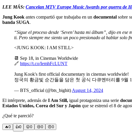
LEE MÁS:
Cancelan MTV Europe Music Awards por guerra de Ha
Jung Kook
antes compartió que trabajaba en un
documental
sobre s
banda SUGA
.
“Sigue el proceso desde ‘Seven’ hasta mi álbum”, dijo en ese
ti. Pero siempre me siento un poco presionado al hablar solo f
<JUNG KOOK: I AM STILL>
📆 Sep 18, in Cinemas Worldwide
🔗
https://t.co/IemhFcLUNT
Jung Kook's first official documentary in cinemas worldwide!
정국의 황금빛 순간들을 담은 첫 공식 다큐멘터리를 9월 
— BTS_official (@bts_bighit)
August 14, 2024
El intérprete, además de
I Am Still,
igual protagoniza una serie
docu
Estados Unidos, Corea del Sur y Japón
que se estrenó el 8 de agos
¿Qué te pareció?
🔥
0
👍
0
😲
0
😢
0
😠
0