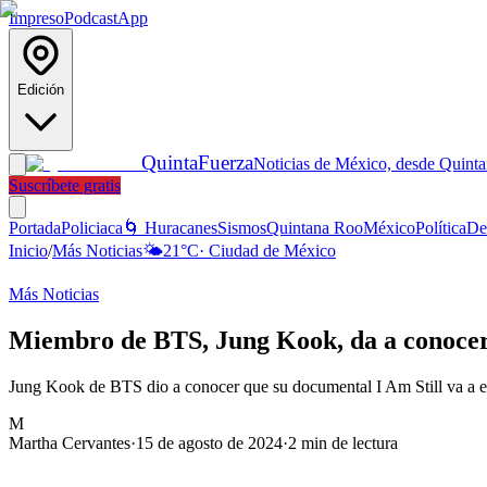
Impreso
Podcast
App
Edición
Quinta
Fuerza
Noticias de México, desde Quint
Suscríbete gratis
Portada
Policiaca
🌀 Huracanes
Sismos
Quintana Roo
México
Política
De
Inicio
/
Más Noticias
🌤️
21
°C
·
Ciudad de México
Más Noticias
Miembro de BTS, Jung Kook, da a conocer 
Jung Kook de BTS dio a conocer que su documental I Am Still va a e
M
Martha Cervantes
·
15 de agosto de 2024
·
2
min de lectura