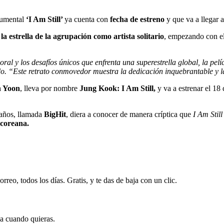
cumental
‘I Am Still’
ya cuenta con
fecha de estreno
y que va a llegar 
la estrella de la agrupación como artista solitario
, empezando con el 
ral y los desafíos únicos que enfrenta una superestrella global, la pelí
ado. “Este retrato conmovedor muestra la dedicación inquebrantable y l
n Yoon
, lleva por nombre
Jung Kook: I Am Still,
y va a estrenar el 18
 años, llamada
BigHit
, diera a conocer de manera críptica que
I Am Stil
 coreana.
rreo, todos los días. Gratis, y te das de baja con un clic.
ja cuando quieras.