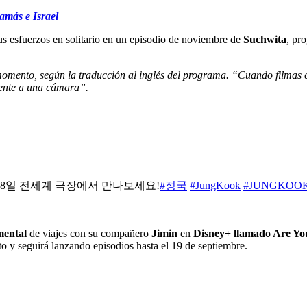
más e Israel
us esfuerzos en solitario en un episodio de noviembre de
Suchwita
, pr
 momento, según la traducción al inglés del programa. “Cuando filmas 
rente a una cámara”.
18일 전세계 극장에서 만나보세요!
#정국
#JungKook
#JUNGKOOK
mental
de viajes con su compañero
Jimin
en
Disney+ llamado Are Yo
to y seguirá lanzando episodios hasta el 19 de septiembre.