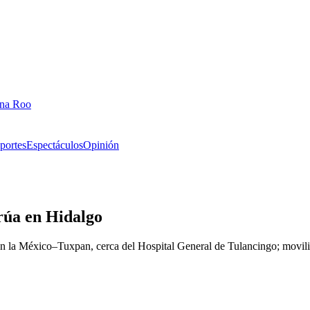
ana Roo
portes
Espectáculos
Opinión
rúa en Hidalgo
en la México–Tuxpan, cerca del Hospital General de Tulancingo; movili