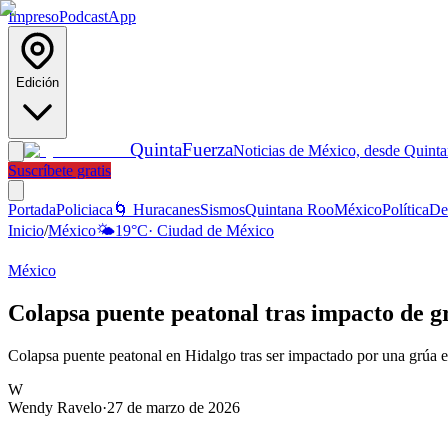
Impreso
Podcast
App
Edición
Quinta
Fuerza
Noticias de México, desde Quint
Suscríbete gratis
Portada
Policiaca
🌀 Huracanes
Sismos
Quintana Roo
México
Política
De
Inicio
/
México
🌤️
19
°C
·
Ciudad de México
México
Colapsa puente peatonal tras impacto de g
Colapsa puente peatonal en Hidalgo tras ser impactado por una grúa 
W
Wendy Ravelo
·
27 de marzo de 2026