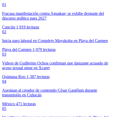
01
Fracasa manifestación contra Aguakan; se exhibe desgaste del
discurso político para 2027
Cancún
·
1,919
lecturas
02
Inicia paro laboral en Complejo Mayakoba en Playa del Carmen
Playa del Carmen
·
1,979
lecturas
03
Videos de Guillermo Ochoa confirman que danzante acusado de
acoso sexual sigue en Xcaret
Quintana Roo
·
1,387
lecturas
04
Asesinan al creador de contenido César Gastélum durante
transmisión en Culiacán
México
·
471
lecturas
05