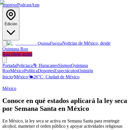
Impreso
Podcast
App
Edición
Noticias de México, desde
Quinta
Fuerza
Quintana Roo
Suscríbete gratis
Portada
Policiaca
🌀 Huracanes
Sismos
Quintana
Roo
México
Política
Deportes
Espectáculos
Opinión
Inicio
/
México
🌤️
26
°C
·
Ciudad de México
México
Conoce en qué estados aplicará la ley seca
por Semana Santa en México
En México, la ley seca se activa en Semana Santa para restringir
alcohol, mantener el orden público y apoyar actividades religiosas