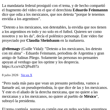
La mandataria federal prosiguió con el tema, y de hecho compartió
el fragmento del video en el que el derechista
Eduardo Feinmannn
dice que odia a los mexicanos, que nos detesta “porque le tenemos
envidia a los argentinos”.
“Detesto a los mexicanos, son detestables, la envidia que nos tienen
a los argentinos en todo y no solo en el futbol. Quieren ser como
nosotros y no les da”, decía el polémico personaje. Este video fue
proyectado por
Claudia Sheinbaum
en la mañanera.
@eltemagv
(Guille Vidal): "Detesto a los mexicanos, los detesto
con mi alma" - Eduardo Feinmann, periodista de Argentina y gran
amigo de Salinas Pliego. Solamente las personas no-pensantes
apoyan al verdugo que los oprime y los desprecia.
https://t.co/viZQPn497z
8 julio 2026 ·
Ver en X
“Pero nada más para que vean un presunto periodista, vamos a
llamarle así, un pseudoperiodista, lo que dice de las y los mexicanos.
Y este es el aliado de la derecha mexicana, que no quiere a las
mexicanas y a los mexicanos, no quiere al pueblo de
México
”,
subrayó la presidenta.
El tema continúa, porque es común que en redes sociales argentinos