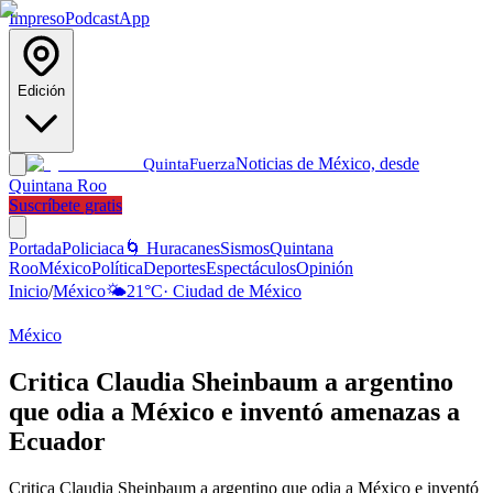
Impreso
Podcast
App
Edición
Noticias de México, desde
Quinta
Fuerza
Quintana Roo
Suscríbete gratis
Portada
Policiaca
🌀 Huracanes
Sismos
Quintana
Roo
México
Política
Deportes
Espectáculos
Opinión
Inicio
/
México
🌤️
21
°C
·
Ciudad de México
México
Critica Claudia Sheinbaum a argentino
que odia a México e inventó amenazas a
Ecuador
Critica Claudia Sheinbaum a argentino que odia a México e inventó