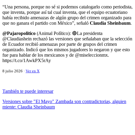
“Una persona, porque no sé si podemos catalogarlo como periodista,
que inventa, porque así tal cual inventa, que el equipo ecuatoriano
había recibido amenazas de algún grupo del crimen organizado para
que no ganara el partido con México”, señaló
Claudia Sheinbaum
.
@Pajaropolitico
(Animal Político): 🔴La presidenta
@Claudiashein rechazó las versiones que señalaban que la selección
de Ecuador recibió amenazas por parte de grupos del crimen
organizado. Indicó que los mismos jugadores lo negaron y que esto
fue para hablar de los mexicanos y de @miseleccionmx.
https://t.co/1AwkPX5rAy
8 julio 2026 ·
Ver en X
También te puede interesar
Versiones sobre "El Mayo" Zambada son contradictorias, alguien
miente: Claudia Sheinbaum