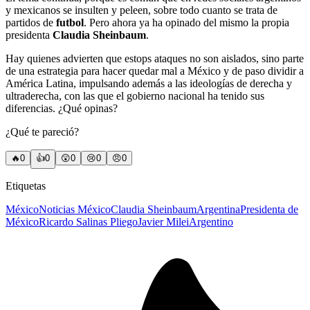
y mexicanos se insulten y peleen, sobre todo cuanto se trata de
partidos de
futbol
. Pero ahora ya ha opinado del mismo la propia
presidenta
Claudia Sheinbaum
.
Hay quienes advierten que estops ataques no son aislados, sino parte
de una estrategia para hacer quedar mal a México y de paso dividir a
América Latina, impulsando además a las ideologías de derecha y
ultraderecha, con las que el gobierno nacional ha tenido sus
diferencias. ¿Qué opinas?
¿Qué te pareció?
🔥
0
👍
0
😲
0
😢
0
😠
0
Etiquetas
México
Noticias México
Claudia Sheinbaum
Argentina
Presidenta de
México
Ricardo Salinas Pliego
Javier Milei
Argentino