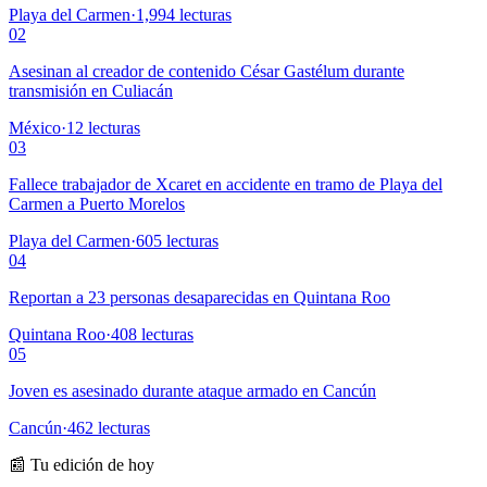
Playa del Carmen
·
1,994
lecturas
02
Asesinan al creador de contenido César Gastélum durante
transmisión en Culiacán
México
·
12
lecturas
03
Fallece trabajador de Xcaret en accidente en tramo de Playa del
Carmen a Puerto Morelos
Playa del Carmen
·
605
lecturas
04
Reportan a 23 personas desaparecidas en Quintana Roo
Quintana Roo
·
408
lecturas
05
Joven es asesinado durante ataque armado en Cancún
Cancún
·
462
lecturas
📰 Tu edición de hoy