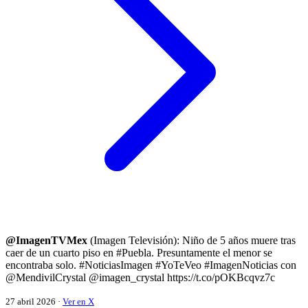
@ImagenTVMex
(Imagen Televisión): Niño de 5 años muere tras
caer de un cuarto piso en #Puebla. Presuntamente el menor se
encontraba solo. #NoticiasImagen #YoTeVeo #ImagenNoticias con
@MendivilCrystal @imagen_crystal https://t.co/pOKBcqvz7c
27 abril 2026 ·
Ver en X