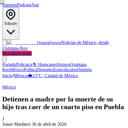
Impreso
Podcast
App
Edición
Noticias de México, desde
Quinta
Fuerza
Quintana Roo
Suscríbete gratis
Portada
Policiaca
🌀 Huracanes
Sismos
Quintana
Roo
México
Política
Deportes
Espectáculos
Opinión
Inicio
/
México
🌦️
15
°C
·
Ciudad de México
México
Detienen a madre por la muerte de su
hijo tras caer de un cuarto piso en Puebla
J
Joiner Martínez
·
30 de abril de 2026