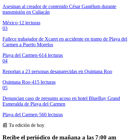
Asesinan al creador de contenido César Gastélum durante
transmisión en Culiacán
México
·
12
lecturas
03
Fallece trabajador de Xcaret en accidente en tramo de Playa del
Carmen a Puerto Morelos
Playa del Carmen
·
614
lecturas
04
Reportan a 23 personas desaparecidas en Quintana Roo
Quintana Roo
·
415
lecturas
05
Denuncian caso de presunto acoso en hotel BlueBay Grand
Esmeralda de Playa del Carmen
Playa del Carmen
·
560
lecturas
📰 Tu edición de hoy
Recibe el periódico de mañana a las 7:00 am