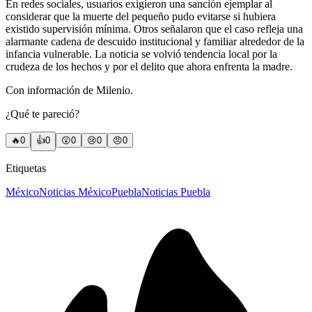
En redes sociales, usuarios exigieron una sanción ejemplar al
considerar que la muerte del pequeño pudo evitarse si hubiera
existido supervisión mínima. Otros señalaron que el caso refleja una
alarmante cadena de descuido institucional y familiar alrededor de la
infancia vulnerable. La noticia se volvió tendencia local por la
crudeza de los hechos y por el delito que ahora enfrenta la madre.
Con información de Milenio.
¿Qué te pareció?
🔥
0
👍
0
😲
0
😢
0
😠
0
Etiquetas
México
Noticias México
Puebla
Noticias Puebla