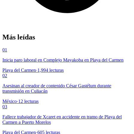
Más leídas
01
Inicia paro laboral en Complejo Mayakoba en Playa del Carmen
Playa del Carmen
·
1,994
lecturas
02
Asesinan al creador de contenido César Gastélum durante
transmisión en Culiacán
México
·
12
lecturas
03
Fallece trabajador de Xcaret en accidente en tramo de Playa del
Carmen a Puerto Morelos
Playa del Carmen
·
605
lecturas