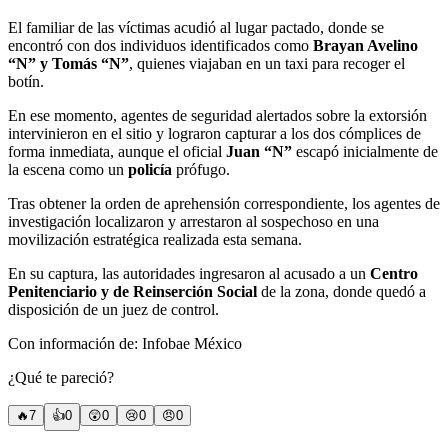
El familiar de las víctimas acudió al lugar pactado, donde se
encontró con dos individuos identificados como
Brayan Avelino
“N” y Tomás “N”
, quienes viajaban en un taxi para recoger el
botín.
En ese momento, agentes de seguridad alertados sobre la extorsión
intervinieron en el sitio y lograron capturar a los dos cómplices de
forma inmediata, aunque el oficial
Juan “N”
escapó inicialmente de
la escena como un
policía
prófugo.
Tras obtener la orden de aprehensión correspondiente, los agentes de
investigación localizaron y arrestaron al sospechoso en una
movilización estratégica realizada esta semana.
En su captura, las autoridades ingresaron al acusado a un
Centro
Penitenciario y de Reinserción Social
de la zona, donde quedó a
disposición de un juez de control.
Con información de: Infobae México
¿Qué te pareció?
🔥
7
👍
0
😲
0
😢
0
😠
0