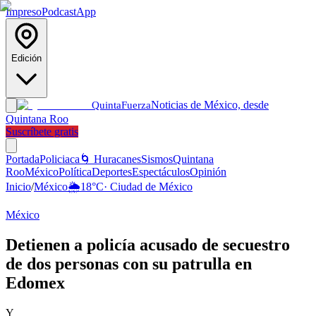
Impreso
Podcast
App
Edición
Noticias de México, desde
Quinta
Fuerza
Quintana Roo
Suscríbete gratis
Portada
Policiaca
🌀 Huracanes
Sismos
Quintana
Roo
México
Política
Deportes
Espectáculos
Opinión
Inicio
/
México
🌦️
18
°C
·
Ciudad de México
México
Detienen a policía acusado de secuestro
de dos personas con su patrulla en
Edomex
Y