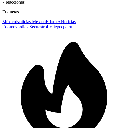
7
reacciones
Etiquetas
México
Noticias México
Edomex
Noticias
Edomex
policía
Secuestro
Ecatepec
patrulla