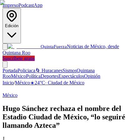
Impreso
Podcast
App
Edición
Noticias de México, desde
Quinta
Fuerza
Quintana Roo
Suscríbete gratis
Portada
Policiaca
🌀 Huracanes
Sismos
Quintana
Roo
México
Política
Deportes
Espectáculos
Opinión
Inicio
/
México
☀️
24
°C
·
Ciudad de México
México
Hugo Sánchez rechaza el nombre del
Estadio Ciudad de México, “lo seguiré
llamando Azteca”
J