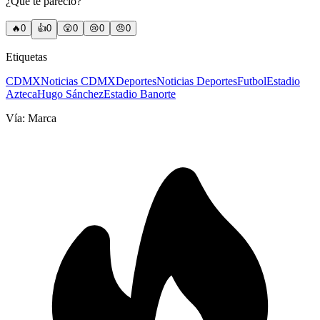
¿Qué te pareció?
🔥
0
👍
0
😲
0
😢
0
😠
0
Etiquetas
CDMX
Noticias CDMX
Deportes
Noticias Deportes
Futbol
Estadio
Azteca
Hugo Sánchez
Estadio Banorte
Vía:
Marca