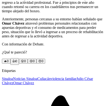
regreso a la actividad profesional. Fue a principios de este año
cuando retomó su carrera en los cuadriláteros tras permanecer un
tiempo alejado del boxeo.
Anteriormente, personas cercanas a su entorno habían señalado que
Omar Chávez
atravesó problemas personales relacionados con
apuestas deportivas y el consumo de medicamentos para perder
peso, situación que lo llevó a ingresar a un proceso de rehabilitación
antes de regresar a la actividad deportiva.
Con información de Debate.
¿Qué te pareció?
🔥
0
👍
0
😲
0
😢
0
😠
0
Etiquetas
Sinaloa
Noticias Sinaloa
Culiacán
violencia familiar
Julio César
Chávez
Omar Chávez