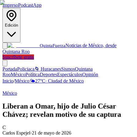
Impreso
Podcast
App
Edición
Noticias de México, desde
Quinta
Fuerza
Quintana Roo
Suscríbete gratis
Portada
Policiaca
🌀 Huracanes
Sismos
Quintana
Roo
México
Política
Deportes
Espectáculos
Opinión
Inicio
/
México
🌤️
27
°C
·
Ciudad de México
México
Liberan a Omar, hijo de Julio César
Chávez; revelan motivo de su captura
C
Carlos Espejel
·
21 de mayo de 2026