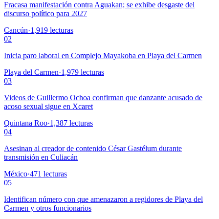
Fracasa manifestación contra Aguakan; se exhibe desgaste del
discurso político para 2027
Cancún
·
1,919
lecturas
02
Inicia paro laboral en Complejo Mayakoba en Playa del Carmen
Playa del Carmen
·
1,979
lecturas
03
Videos de Guillermo Ochoa confirman que danzante acusado de
acoso sexual sigue en Xcaret
Quintana Roo
·
1,387
lecturas
04
Asesinan al creador de contenido César Gastélum durante
transmisión en Culiacán
México
·
471
lecturas
05
Identifican número con que amenazaron a regidores de Playa del
Carmen y otros funcionarios