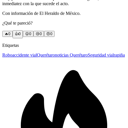
inmediatez con la que sucede el acto.
Con información de El Heraldo de México.
¿Qué te pareció?
🔥
0
👍
0
😲
0
😢
0
😠
0
Etiquetas
Robo
accidente vial
Querétaro
noticias Querétaro
Seguridad vial
rapiña