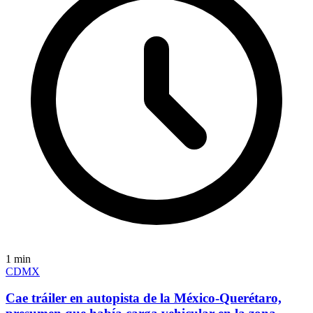
1
min
CDMX
Cae tráiler en autopista de la México-Querétaro,