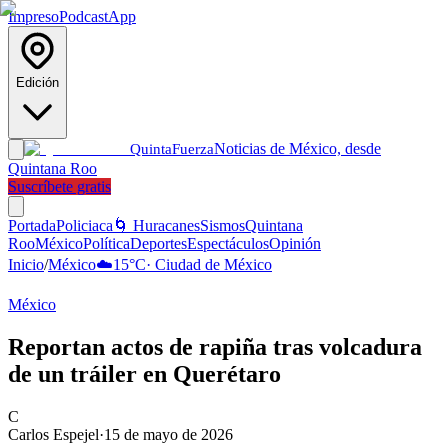
Impreso
Podcast
App
Edición
Noticias de México, desde
Quinta
Fuerza
Quintana Roo
Suscríbete gratis
Portada
Policiaca
🌀 Huracanes
Sismos
Quintana
Roo
México
Política
Deportes
Espectáculos
Opinión
Inicio
/
México
☁️
15
°C
·
Ciudad de México
México
Reportan actos de rapiña tras volcadura
de un tráiler en Querétaro
C
Carlos Espejel
·
15 de mayo de 2026