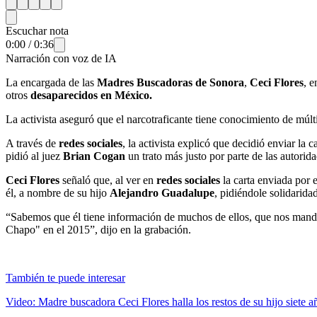
Escuchar nota
0:00
/
0:36
Narración con voz de IA
La encargada de las
Madres Buscadoras de Sonora
,
Ceci Flores
, e
otros
desaparecidos en México.
La activista aseguró que el narcotraficante tiene conocimiento de múlt
A través de
redes sociales
, la activista explicó que decidió enviar la 
pidió al juez
Brian Cogan
un trato más justo por parte de las autorid
Ceci Flores
señaló que, al ver en
redes sociales
la carta enviada por e
él, a nombre de su hijo
Alejandro Guadalupe
, pidiéndole solidarida
“Sabemos que él tiene información de muchos de ellos, que nos mande 
Chapo" en el 2015”, dijo en la grabación.
También te puede interesar
Video: Madre buscadora Ceci Flores halla los restos de su hijo siete