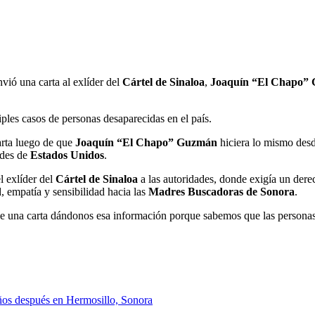
nvió una carta al exlíder del
Cártel de Sinaloa
,
Joaquín “El Chapo”
iples casos de personas desaparecidas en el país.
carta luego de que
Joaquín “El Chapo” Guzmán
hiciera lo mismo des
ades de
Estados Unidos
.
l exlíder del
Cártel de Sinaloa
a las autoridades, donde exigía un dere
d, empatía y sensibilidad hacia las
Madres Buscadoras de Sonora
.
una carta dándonos esa información porque sabemos que las personas qu
 años después en Hermosillo, Sonora