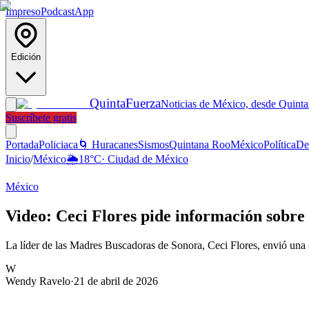
Impreso
Podcast
App
Edición
Quinta
Fuerza
Noticias de México, desde Quint
Suscríbete gratis
Portada
Policiaca
🌀 Huracanes
Sismos
Quintana Roo
México
Política
De
Inicio
/
México
🌦️
18
°C
·
Ciudad de México
México
Video: Ceci Flores pide información sobr
La líder de las Madres Buscadoras de Sonora, Ceci Flores, envió una
W
Wendy Ravelo
·
21 de abril de 2026