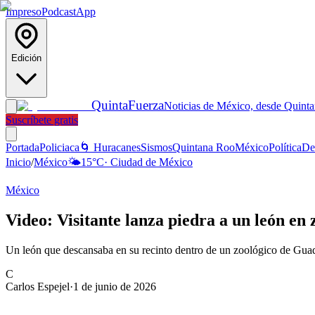
Impreso
Podcast
App
Edición
Quinta
Fuerza
Noticias de México, desde Quint
Suscríbete gratis
Portada
Policiaca
🌀 Huracanes
Sismos
Quintana Roo
México
Política
De
Inicio
/
México
🌤️
15
°C
·
Ciudad de México
México
Video: Visitante lanza piedra a un león en
Un león que descansaba en su recinto dentro de un zoológico de Guada
C
Carlos Espejel
·
1 de junio de 2026