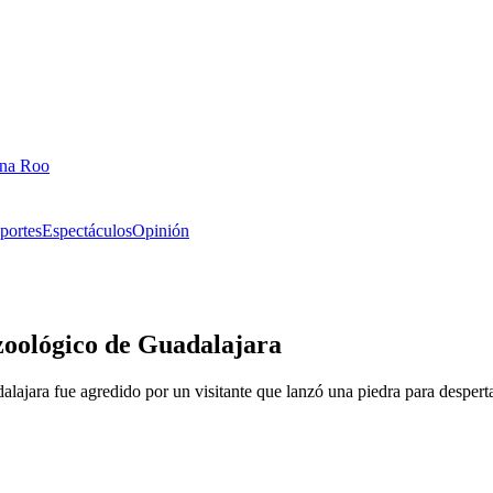
ana Roo
portes
Espectáculos
Opinión
 zoológico de Guadalajara
lajara fue agredido por un visitante que lanzó una piedra para desperta