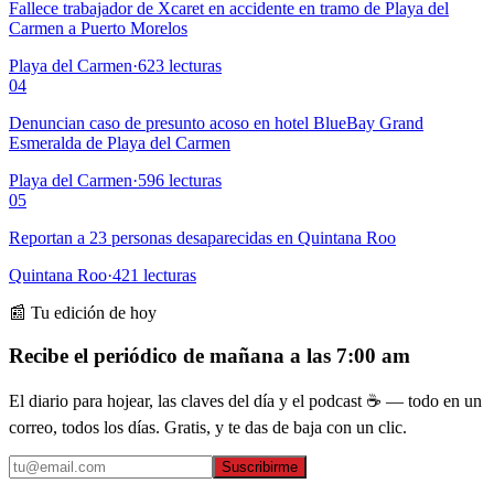
Fallece trabajador de Xcaret en accidente en tramo de Playa del
Carmen a Puerto Morelos
Playa del Carmen
·
623
lecturas
04
Denuncian caso de presunto acoso en hotel BlueBay Grand
Esmeralda de Playa del Carmen
Playa del Carmen
·
596
lecturas
05
Reportan a 23 personas desaparecidas en Quintana Roo
Quintana Roo
·
421
lecturas
📰 Tu edición de hoy
Recibe el periódico de mañana a las 7:00 am
El diario para hojear, las claves del día y el podcast ☕ — todo en un
correo, todos los días. Gratis, y te das de baja con un clic.
Suscribirme