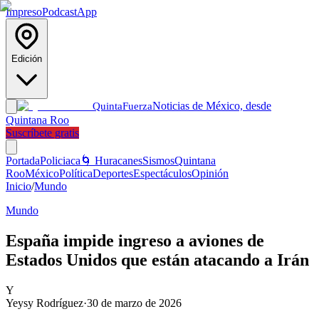
Impreso
Podcast
App
Edición
Noticias de México, desde
Quinta
Fuerza
Quintana Roo
Suscríbete gratis
Portada
Policiaca
🌀 Huracanes
Sismos
Quintana
Roo
México
Política
Deportes
Espectáculos
Opinión
Inicio
/
Mundo
Mundo
España impide ingreso a aviones de
Estados Unidos que están atacando a Irán
Y
Yeysy Rodríguez
·
30 de marzo de 2026