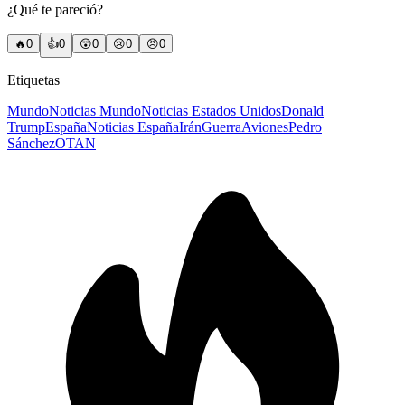
¿Qué te pareció?
🔥
0
👍
0
😲
0
😢
0
😠
0
Etiquetas
Mundo
Noticias Mundo
Noticias Estados Unidos
Donald
Trump
España
Noticias España
Irán
Guerra
Aviones
Pedro
Sánchez
OTAN