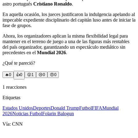
astro portugués
Cristiano Ronaldo
.
En aquella ocasión, los jueces justificaron la indulgencia apelando al
impecable expediente disciplinario del capitán luso antes de iniciar la
fase de grupos.
Ahora, los organizadores aplican la misma flexibilidad legal para
mantener en el terreno de juego a una de las figuras más rentables
del país organizador, garantizando un espectáculo mediático sin
precedentes en el
Mundial 2026
.
¿Qué te pareció?
🔥
0
👍
0
😲
1
😢
0
😠
0
1
reacciones
Etiquetas
Estados Unidos
Deportes
Donald Trump
Futbol
FIFA
Mundial
2026
Noticias Futbol
Folarin Balogun
Vía:
CNN