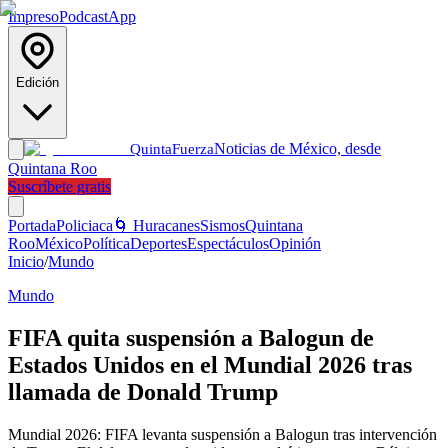
Impreso
Podcast
App
Edición
Noticias de México, desde
Quinta
Fuerza
Quintana Roo
Suscríbete gratis
Portada
Policiaca
🌀 Huracanes
Sismos
Quintana
Roo
México
Política
Deportes
Espectáculos
Opinión
Inicio
/
Mundo
Mundo
FIFA quita suspensión a Balogun de
Estados Unidos en el Mundial 2026 tras
llamada de Donald Trump
Mundial 2026: FIFA levanta suspensión a Balogun tras intervención