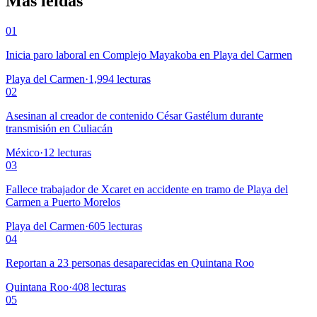
Más leídas
01
Inicia paro laboral en Complejo Mayakoba en Playa del Carmen
Playa del Carmen
·
1,994
lecturas
02
Asesinan al creador de contenido César Gastélum durante
transmisión en Culiacán
México
·
12
lecturas
03
Fallece trabajador de Xcaret en accidente en tramo de Playa del
Carmen a Puerto Morelos
Playa del Carmen
·
605
lecturas
04
Reportan a 23 personas desaparecidas en Quintana Roo
Quintana Roo
·
408
lecturas
05