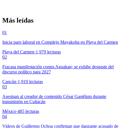
Más leídas
01
Inicia paro laboral en Complejo Mayakoba en Playa del Carmen
Playa del Carmen
·
1,979
lecturas
02
Fracasa manifestación contra Aguakan; se exhibe desgaste del
discurso político para 2027
Cancún
·
1,919
lecturas
03
Asesinan al creador de contenido César Gastélum durante
transmisión en Culiacán
México
·
485
lecturas
04
Videos de Guillermo Ochoa confirman que danzante acusado de