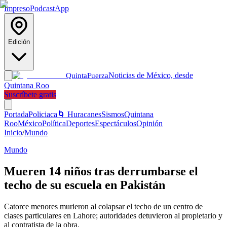
Impreso
Podcast
App
Edición
Noticias de México, desde
Quinta
Fuerza
Quintana Roo
Suscríbete gratis
Portada
Policiaca
🌀 Huracanes
Sismos
Quintana
Roo
México
Política
Deportes
Espectáculos
Opinión
Inicio
/
Mundo
Mundo
Mueren 14 niños tras derrumbarse el
techo de su escuela en Pakistán
Catorce menores murieron al colapsar el techo de un centro de
clases particulares en Lahore; autoridades detuvieron al propietario y
al contratista de la obra.