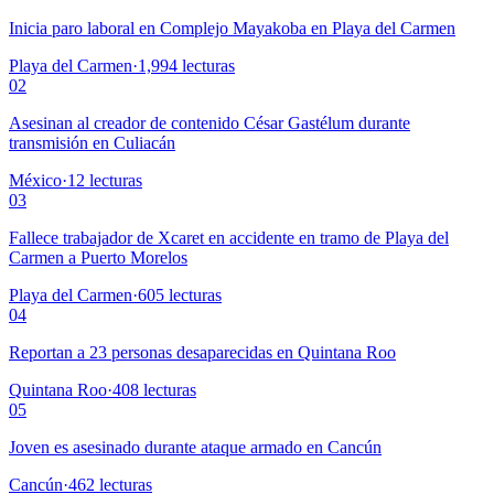
Inicia paro laboral en Complejo Mayakoba en Playa del Carmen
Playa del Carmen
·
1,994
lecturas
02
Asesinan al creador de contenido César Gastélum durante
transmisión en Culiacán
México
·
12
lecturas
03
Fallece trabajador de Xcaret en accidente en tramo de Playa del
Carmen a Puerto Morelos
Playa del Carmen
·
605
lecturas
04
Reportan a 23 personas desaparecidas en Quintana Roo
Quintana Roo
·
408
lecturas
05
Joven es asesinado durante ataque armado en Cancún
Cancún
·
462
lecturas