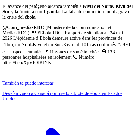
El avance del patógeno alcanza también a
Kivu del Norte
,
Kivu del
Sur
y la frontera con
Uganda
. La falta de control territorial agrava
la crisis del
ébola
.
@Com_mediasRDC
(Ministère de la Communication et
Médias/RDC): 🚨 #EbolaRDC | Rapport de situation au 24 mai
2026 L’épidémie d’Ebola demeure active dans les provinces de
l’Ituri, du Nord-Kivu et du Sud-Kivu. 📊 101 cas confirmés ⚠️ 930
cas suspects cumulés 📍 11 zones de santé touchées 🏥 133
personnes hospitalisées en isolement 📞 Numéro
https://t.co/XpVfOfKlYK
También te puede interesar
Desvían vuelo a Canadá por miedo a brote de ébola en Estados
Unidos