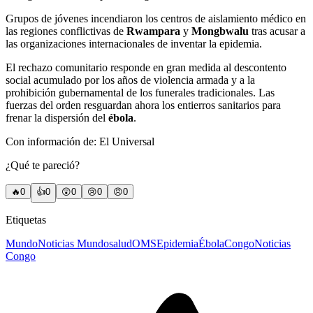
Grupos de jóvenes incendiaron los centros de aislamiento médico en
las regiones conflictivas de
Rwampara
y
Mongbwalu
tras acusar a
las organizaciones internacionales de inventar la epidemia.
El rechazo comunitario responde en gran medida al descontento
social acumulado por los años de violencia armada y a la
prohibición gubernamental de los funerales tradicionales. Las
fuerzas del orden resguardan ahora los entierros sanitarios para
frenar la dispersión del
ébola
.
Con información de: El Universal
¿Qué te pareció?
🔥
0
👍
0
😲
0
😢
0
😠
0
Etiquetas
Mundo
Noticias Mundo
salud
OMS
Epidemia
Ébola
Congo
Noticias
Congo