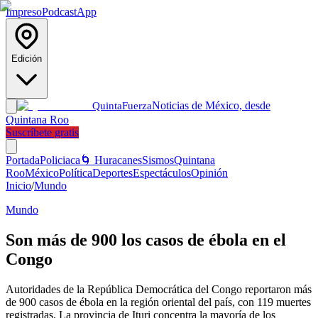
Impreso
Podcast
App
Edición
Noticias de México, desde
Quinta
Fuerza
Quintana Roo
Suscríbete gratis
Portada
Policiaca
🌀 Huracanes
Sismos
Quintana
Roo
México
Política
Deportes
Espectáculos
Opinión
Inicio
/
Mundo
Mundo
Son más de 900 los casos de ébola en el
Congo
Autoridades de la República Democrática del Congo reportaron más
de 900 casos de ébola en la región oriental del país, con 119 muertes
registradas. La provincia de Ituri concentra la mayoría de los