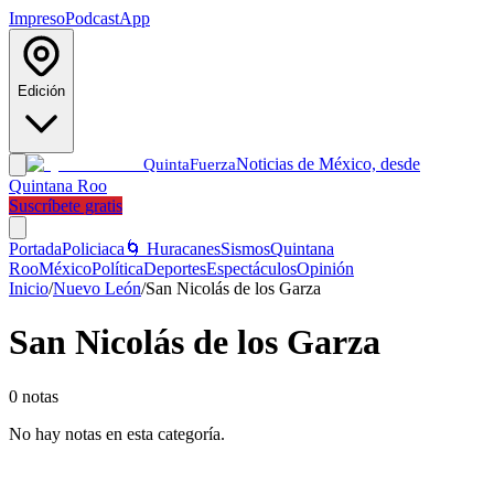
Impreso
Podcast
App
Edición
Noticias de México, desde
Quinta
Fuerza
Quintana Roo
Suscríbete gratis
Portada
Policiaca
🌀 Huracanes
Sismos
Quintana
Roo
México
Política
Deportes
Espectáculos
Opinión
Inicio
/
Nuevo León
/
San Nicolás de los Garza
San Nicolás de los Garza
0
notas
No hay notas en esta categoría.