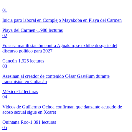
01
Inicia paro laboral en Complejo Mayakoba en Playa del Carmen
Playa del Carmen
·
1,988
lecturas
02
Fracasa manifestación contra Aguakan; se exhibe desgaste del
discurso político para 2027
Cancún
·
1,925
lecturas
03
Asesinan al creador de contenido César Gastélum durante
transmisión en Culiacán
México
·
12
lecturas
04
Videos de Guillermo Ochoa confirman que danzante acusado de
acoso sexual sigue en Xcaret
Quintana Roo
·
1,391
lecturas
05