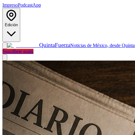
Impreso
Podcast
App
Edición
Quinta
Fuerza
Noticias de México, desde Quint
Suscríbete gratis