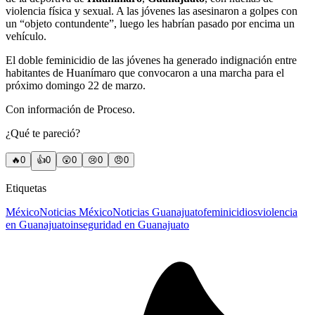
violencia física y sexual. A las jóvenes las asesinaron a golpes con
un “objeto contundente”, luego les habrían pasado por encima un
vehículo.
El doble feminicidio de las jóvenes ha generado indignación entre
habitantes de Huanímaro que convocaron a una marcha para el
próximo domingo 22 de marzo.
Con información de Proceso.
¿Qué te pareció?
🔥
0
👍
0
😲
0
😢
0
😠
0
Etiquetas
México
Noticias México
Noticias Guanajuato
feminicidios
violencia
en Guanajuato
inseguridad en Guanajuato