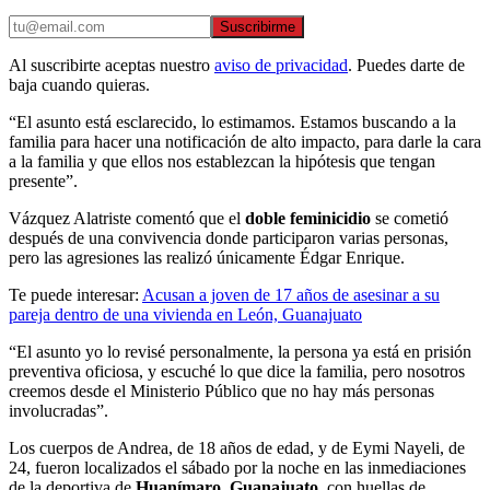
Suscribirme
Al suscribirte aceptas nuestro
aviso de privacidad
. Puedes darte de
baja cuando quieras.
“El asunto está esclarecido, lo estimamos. Estamos buscando a la
familia para hacer una notificación de alto impacto, para darle la cara
a la familia y que ellos nos establezcan la hipótesis que tengan
presente”.
Vázquez Alatriste comentó que el
doble feminicidio
se cometió
después de una convivencia donde participaron varias personas,
pero las agresiones las realizó únicamente Édgar Enrique.
Te puede interesar:
Acusan a joven de 17 años de asesinar a su
pareja dentro de una vivienda en León, Guanajuato
“El asunto yo lo revisé personalmente, la persona ya está en prisión
preventiva oficiosa, y escuché lo que dice la familia, pero nosotros
creemos desde el Ministerio Público que no hay más personas
involucradas”.
Los cuerpos de Andrea, de 18 años de edad, y de Eymi Nayeli, de
24, fueron localizados el sábado por la noche en las inmediaciones
de la deportiva de
Huanímaro
,
Guanajuato
, con huellas de