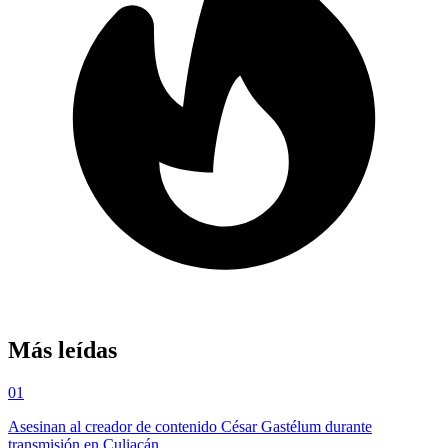
Más leídas
01
Asesinan al creador de contenido César Gastélum durante
transmisión en Culiacán