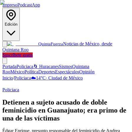
Impreso
Podcast
App
Edición
Noticias de México, desde
Quinta
Fuerza
Quintana Roo
Suscríbete gratis
Portada
Policiaca
🌀 Huracanes
Sismos
Quintana
Roo
México
Política
Deportes
Espectáculos
Opinión
Inicio
/
Policiaca
☁️
14
°C
·
Ciudad de México
Policiaca
Detienen a sujeto acusado de doble
feminicidio en Guanajuato; era primo de
una de las víctimas
Édgar Enrique, presunto responsable del feminicidio de Andrea