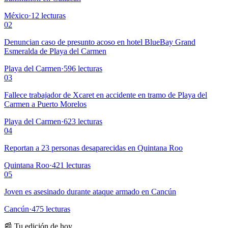
México
·
12
lecturas
02
Denuncian caso de presunto acoso en hotel BlueBay Grand
Esmeralda de Playa del Carmen
Playa del Carmen
·
596
lecturas
03
Fallece trabajador de Xcaret en accidente en tramo de Playa del
Carmen a Puerto Morelos
Playa del Carmen
·
623
lecturas
04
Reportan a 23 personas desaparecidas en Quintana Roo
Quintana Roo
·
421
lecturas
05
Joven es asesinado durante ataque armado en Cancún
Cancún
·
475
lecturas
📰 Tu edición de hoy