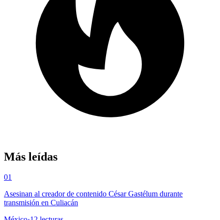
Más leídas
01
Asesinan al creador de contenido César Gastélum durante
transmisión en Culiacán
México
·
12
lecturas