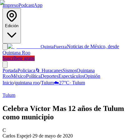
Impreso
Podcast
App
Edición
Noticias de México, desde
Quinta
Fuerza
Quintana Roo
Suscríbete gratis
Portada
Policiaca
🌀 Huracanes
Sismos
Quintana
Roo
México
Política
Deportes
Espectáculos
Opinión
Inicio
/
quintana roo
/
Tulum
☁️
27
°C
·
Tulum
Tulum
Celebra Víctor Mas 12 años de Tulum
como municipio
C
Carlos Espejel
·
29 de mayo de 2020