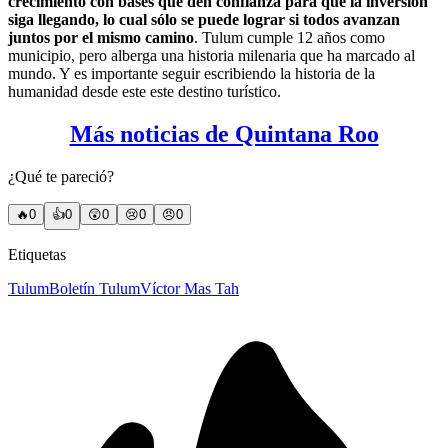
crecimiento con bases que den confianza para que la inversión
siga llegando, lo cual sólo se puede lograr si todos avanzan
juntos por el mismo camino
. Tulum cumple 12 años como
municipio, pero alberga una historia milenaria que ha marcado al
mundo. Y es importante seguir escribiendo la historia de la
humanidad desde este este destino turístico.
Más noticias de Quintana Roo
¿Qué te pareció?
🔥
0
👍
0
😲
0
😢
0
😠
0
Etiquetas
Tulum
Boletín Tulum
Víctor Mas Tah