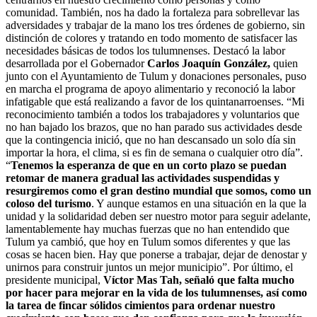
comunidad. También, nos ha dado la fortaleza para sobrellevar las
adversidades y trabajar de la mano los tres órdenes de gobierno, sin
distinción de colores y tratando en todo momento de satisfacer las
necesidades básicas de todos los tulumnenses. Destacó la labor
desarrollada por el Gobernador
Carlos Joaquín González,
quien
junto con el Ayuntamiento de Tulum y donaciones personales, puso
en marcha el programa de apoyo alimentario y reconoció la labor
infatigable que está realizando a favor de los quintanarroenses. “Mi
reconocimiento también a todos los trabajadores y voluntarios que
no han bajado los brazos, que no han parado sus actividades desde
que la contingencia inició, que no han descansado un solo día sin
importar la hora, el clima, si es fin de semana o cualquier otro día”.
“
Tenemos la esperanza de que en un corto plazo se puedan
retomar de manera gradual las actividades suspendidas y
resurgiremos como el gran destino mundial que somos, como un
coloso del turismo
. Y aunque estamos en una situación en la que la
unidad y la solidaridad deben ser nuestro motor para seguir adelante,
lamentablemente hay muchas fuerzas que no han entendido que
Tulum ya cambió, que hoy en Tulum somos diferentes y que las
cosas se hacen bien. Hay que ponerse a trabajar, dejar de denostar y
unirnos para construir juntos un mejor municipio”. Por último, el
presidente municipal,
Víctor Mas Tah, señaló que falta mucho
por hacer para mejorar en la vida de los tulumnenses, así como
la tarea de fincar sólidos cimientos para ordenar nuestro