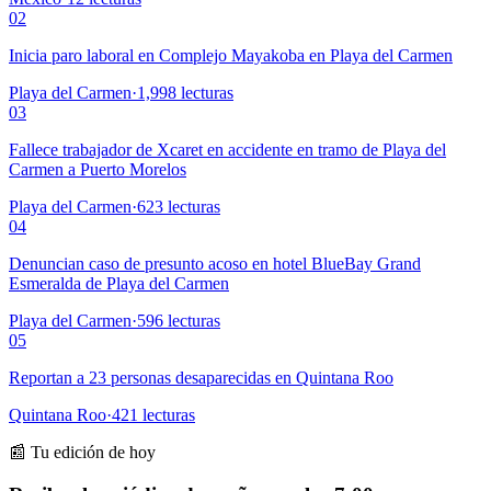
02
Inicia paro laboral en Complejo Mayakoba en Playa del Carmen
Playa del Carmen
·
1,998
lecturas
03
Fallece trabajador de Xcaret en accidente en tramo de Playa del
Carmen a Puerto Morelos
Playa del Carmen
·
623
lecturas
04
Denuncian caso de presunto acoso en hotel BlueBay Grand
Esmeralda de Playa del Carmen
Playa del Carmen
·
596
lecturas
05
Reportan a 23 personas desaparecidas en Quintana Roo
Quintana Roo
·
421
lecturas
📰 Tu edición de hoy