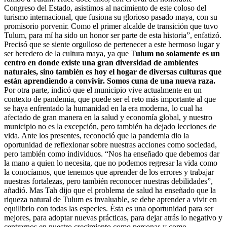
Congreso del Estado, asistimos al nacimiento de este coloso del
turismo internacional, que fusiona su glorioso pasado maya, con su
promisorio porvenir. Como el primer alcalde de transición que tuvo
Tulum, para mí ha sido un honor ser parte de esta historia”, enfatizó.
Precisó que se siente orgulloso de pertenecer a este hermoso lugar y
ser heredero de la cultura maya, ya que T
ulum no solamente es un
centro en donde existe una gran diversidad de ambientes
naturales, sino también es hoy el hogar de diversas culturas que
están aprendiendo a convivir. Somos cuna de una nueva raza.
Por otra parte, indicó que el municipio vive actualmente en un
contexto de pandemia, que puede ser el reto más importante al que
se haya enfrentado la humanidad en la era moderna, lo cual ha
afectado de gran manera en la salud y economía global, y nuestro
municipio no es la excepción, pero también ha dejado lecciones de
vida. Ante los presentes, reconoció que la pandemia dio la
oportunidad de reflexionar sobre nuestras acciones como sociedad,
pero también como individuos. “Nos ha enseñado que debemos dar
la mano a quien lo necesita, que no podemos regresar la vida como
la conocíamos, que tenemos que aprender de los errores y trabajar
nuestras fortalezas, pero también reconocer nuestras debilidades”,
añadió. Mas Tah dijo que el problema de salud ha enseñado que la
riqueza natural de Tulum es invaluable, se debe aprender a vivir en
equilibrio con todas las especies. Ésta es una oportunidad para ser
mejores, para adoptar nuevas prácticas, para dejar atrás lo negativo y
centrarnos en nuestro crecimiento como personas y como