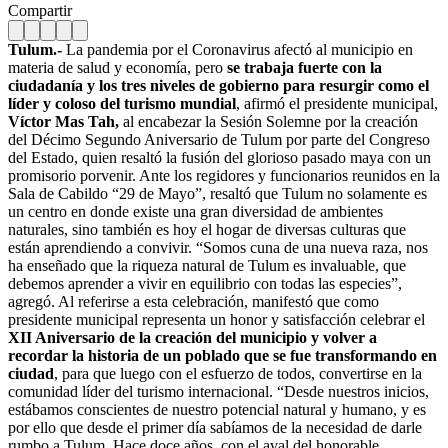
Compartir
Tulum.-
La pandemia por el Coronavirus afectó al municipio en
materia de salud y economía, pero
se trabaja fuerte con la
ciudadanía y los tres niveles de gobierno para resurgir como el
líder y coloso del turismo mundial
, afirmó el presidente municipal,
Víctor Mas Tah,
al encabezar la Sesión Solemne por la creación
del Décimo Segundo Aniversario de Tulum por parte del Congreso
del Estado, quien resaltó la fusión del glorioso pasado maya con un
promisorio porvenir. Ante los regidores y funcionarios reunidos en la
Sala de Cabildo “29 de Mayo”, resaltó que Tulum no solamente es
un centro en donde existe una gran diversidad de ambientes
naturales, sino también es hoy el hogar de diversas culturas que
están aprendiendo a convivir. “Somos cuna de una nueva raza, nos
ha enseñado que la riqueza natural de Tulum es invaluable, que
debemos aprender a vivir en equilibrio con todas las especies”,
agregó. Al referirse a esta celebración, manifestó que como
presidente municipal representa un honor y satisfacción celebrar el
XII Aniversario de la creación del municipio y volver a
recordar la historia de un poblado que se fue transformando en
ciudad
, para que luego con el esfuerzo de todos, convertirse en la
comunidad líder del turismo internacional. “Desde nuestros inicios,
estábamos conscientes de nuestro potencial natural y humano, y es
por ello que desde el primer día sabíamos de la necesidad de darle
rumbo a Tulum. Hace doce años, con el aval del honorable