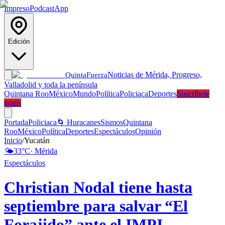
Impreso
Podcast
App
Edición
Noticias de Mérida, Progreso,
Quinta
Fuerza
Valladolid y toda la península
Quintana Roo
México
Mundo
Política
Policiaca
Deportes
Suscríbete
gratis
Portada
Policiaca
🌀 Huracanes
Sismos
Quintana
Roo
México
Política
Deportes
Espectáculos
Opinión
Inicio
/
Yucatán
🌤️
33
°C
·
Mérida
Espectáculos
Christian Nodal tiene hasta
septiembre para salvar “El
Forajido” ante el IMPI