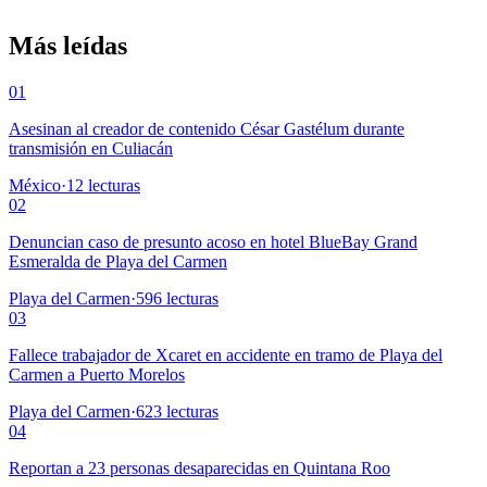
Más leídas
01
Asesinan al creador de contenido César Gastélum durante
transmisión en Culiacán
México
·
12
lecturas
02
Denuncian caso de presunto acoso en hotel BlueBay Grand
Esmeralda de Playa del Carmen
Playa del Carmen
·
596
lecturas
03
Fallece trabajador de Xcaret en accidente en tramo de Playa del
Carmen a Puerto Morelos
Playa del Carmen
·
623
lecturas
04
Reportan a 23 personas desaparecidas en Quintana Roo