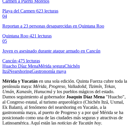
Carmen a Puerto Morelos
Playa del Carmen
·
623
lecturas
04
Reportan a 23 personas desaparecidas en Quintana Roo
Quintana Roo
·
421
lecturas
05
Joven es asesinado durante ataque armado en Cancún
Cancún
·
475
lecturas
Huacho Díaz Mena
Mérida segura
Chichén
Itzá
Nearshoring
Gastronomía maya
Mérida y Yucatán
en una sola edición. Quinta Fuerza cubre toda la
península maya:
Mérida, Progreso, Valladolid, Tizimín, Tekax,
Umán, Kanasín, Hunucmá
y los pueblos mágicos del estado.
Damos seguimiento al gobernador
Joaquín Díaz Mena
"Huacho",
al Congreso estatal, al turismo arqueológico (Chichén Itzá, Uxmal,
Ek Balam), al fenómeno del nearshoring en Yucatán, a la
gastronomía maya, al puerto de Progreso y a por qué Mérida se ha
posicionado como una de las ciudades más seguras y atractivas de
Latinoamérica. Aquí están las
noticias de Yucatán hoy
.