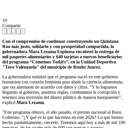
19
Compartir
Con el compromiso de continuar construyendo un Quintana
Roo más justo, solidario y con prosperidad compartida, la
gobernadora Mara Lezama Espinosa encabezó la entrega de
mil paquetes alimentarios y 640 tarjetas a nuevos beneficiarios
del programa “Comemos Tod@s”, en la Unidad Deportiva
"Toro Valenzuela" del municipio de Benito Juárez.
La gobernadora enfatizó que el programa nació en este gobierno
humanista con corazón feminista para abatir la carencia alimentaria,
que era alarmante de acuerdo con datos y cifras. “Y lo logramos
llegando al gobierno, pusimos reglas, combatimos la corrupción y
tenemos una inversión del dinero público de manera transparente”,
explicó
Mara Lezama
.
"Este programa obtuvo, el año pasado, el premio nacional al Buen
Gobierno. “¿Y qué es lo que hacemos en este 2026? Lo que hemos
hecho paulatinamente, crecerlo. Tenemos aquí hoy a más de mil 100
personas, de los cuales más de 600 son nuevas y nuevos