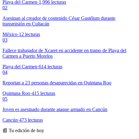
Playa del Carmen
·
1,996
lecturas
02
Asesinan al creador de contenido César Gastélum durante
transmisión en Culiacán
México
·
12
lecturas
03
Fallece trabajador de Xcaret en accidente en tramo de Playa del
Carmen a Puerto Morelos
Playa del Carmen
·
614
lecturas
04
Reportan a 23 personas desaparecidas en Quintana Roo
Quintana Roo
·
415
lecturas
05
Joven es asesinado durante ataque armado en Cancún
Cancún
·
473
lecturas
📰 Tu edición de hoy