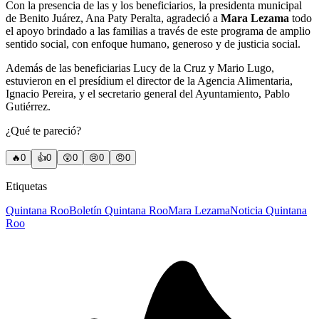
Con la presencia de las y los beneficiarios, la presidenta municipal
de Benito Juárez, Ana Paty Peralta, agradeció a
Mara Lezama
todo
el apoyo brindado a las familias a través de este programa de amplio
sentido social, con enfoque humano, generoso y de justicia social.
Además de las beneficiarias Lucy de la Cruz y Mario Lugo,
estuvieron en el presídium el director de la Agencia Alimentaria,
Ignacio Pereira, y el secretario general del Ayuntamiento, Pablo
Gutiérrez.
¿Qué te pareció?
🔥
0
👍
0
😲
0
😢
0
😠
0
Etiquetas
Quintana Roo
Boletín Quintana Roo
Mara Lezama
Noticia Quintana
Roo