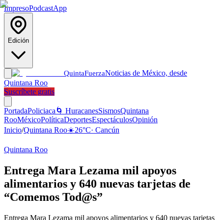
Impreso
Podcast
App
Edición
Noticias de México, desde
Quinta
Fuerza
Quintana Roo
Suscríbete gratis
Portada
Policiaca
🌀 Huracanes
Sismos
Quintana
Roo
México
Política
Deportes
Espectáculos
Opinión
Inicio
/
Quintana Roo
☀️
26
°C
·
Cancún
Quintana Roo
Entrega Mara Lezama mil apoyos
alimentarios y 640 nuevas tarjetas de
“Comemos Tod@s”
Entrega Mara Lezama mil apoyos alimentarios y 640 nuevas tarjetas