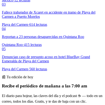
México
·
12
lecturas
03
Fallece trabajador de Xcaret en accidente en tramo de Playa del
Carmen a Puerto Morelos
Playa del Carmen
·
614
lecturas
04
Reportan a 23 personas desaparecidas en Quintana Roo
Quintana Roo
·
415
lecturas
05
Denuncian caso de presunto acoso en hotel BlueBay Grand
Esmeralda de Playa del Carmen
Playa del Carmen
·
560
lecturas
📰 Tu edición de hoy
Recibe el periódico de mañana a las 7:00 am
El diario para hojear, las claves del día y el podcast ☕ — todo en un
correo, todos los días. Gratis, y te das de baja con un clic.