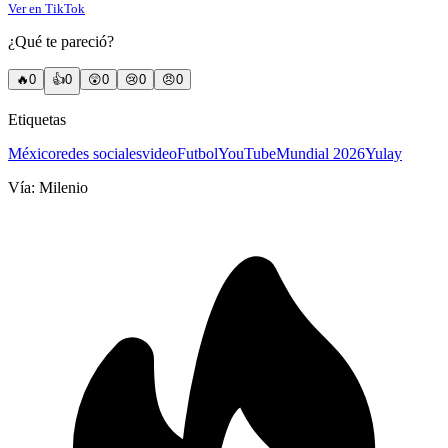
Ver en TikTok
¿Qué te pareció?
🔥
0
👍
0
😲
0
😢
0
😠
0
Etiquetas
México
redes sociales
video
Futbol
YouTube
Mundial 2026
Yulay
Vía:
Milenio