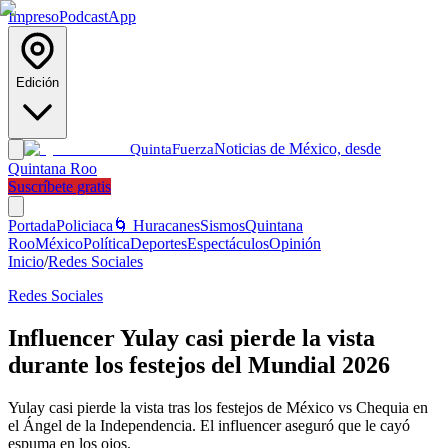
Impreso
Podcast
App
Edición
Noticias de México, desde
Quinta
Fuerza
Quintana Roo
Suscríbete gratis
Portada
Policiaca
🌀 Huracanes
Sismos
Quintana
Roo
México
Política
Deportes
Espectáculos
Opinión
Inicio
/
Redes Sociales
Redes Sociales
Influencer Yulay casi pierde la vista
durante los festejos del Mundial 2026
Yulay casi pierde la vista tras los festejos de México vs Chequia en
el Ángel de la Independencia. El influencer aseguró que le cayó
espuma en los ojos.