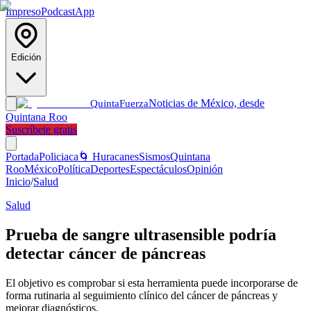
Impreso
Podcast
App
Edición
Noticias de México, desde
Quinta
Fuerza
Quintana Roo
Suscríbete gratis
Portada
Policiaca
🌀 Huracanes
Sismos
Quintana
Roo
México
Política
Deportes
Espectáculos
Opinión
Inicio
/
Salud
Salud
Prueba de sangre ultrasensible podría
detectar cáncer de páncreas
El objetivo es comprobar si esta herramienta puede incorporarse de
forma rutinaria al seguimiento clínico del cáncer de páncreas y
mejorar diagnósticos.