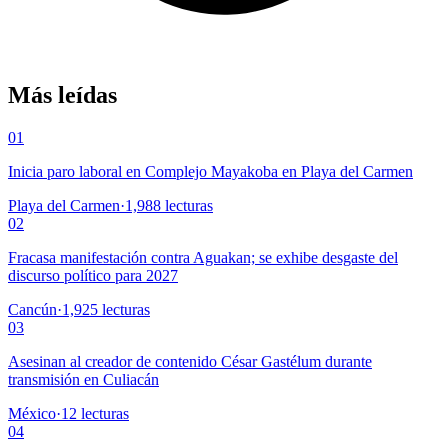
Más leídas
01
Inicia paro laboral en Complejo Mayakoba en Playa del Carmen
Playa del Carmen
·
1,988
lecturas
02
Fracasa manifestación contra Aguakan; se exhibe desgaste del
discurso político para 2027
Cancún
·
1,925
lecturas
03
Asesinan al creador de contenido César Gastélum durante
transmisión en Culiacán
México
·
12
lecturas
04