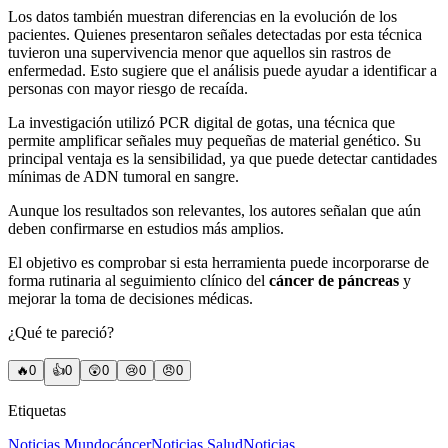
Los datos también muestran diferencias en la evolución de los
pacientes. Quienes presentaron señales detectadas por esta técnica
tuvieron una supervivencia menor que aquellos sin rastros de
enfermedad. Esto sugiere que el análisis puede ayudar a identificar a
personas con mayor riesgo de recaída.
La investigación utilizó PCR digital de gotas, una técnica que
permite amplificar señales muy pequeñas de material genético. Su
principal ventaja es la sensibilidad, ya que puede detectar cantidades
mínimas de ADN tumoral en sangre.
Aunque los resultados son relevantes, los autores señalan que aún
deben confirmarse en estudios más amplios.
El objetivo es comprobar si esta herramienta puede incorporarse de
forma rutinaria al seguimiento clínico del
cáncer de páncreas
y
mejorar la toma de decisiones médicas.
¿Qué te pareció?
🔥
0
👍
0
😲
0
😢
0
😠
0
Etiquetas
Noticias Mundo
cáncer
Noticias Salud
Noticias