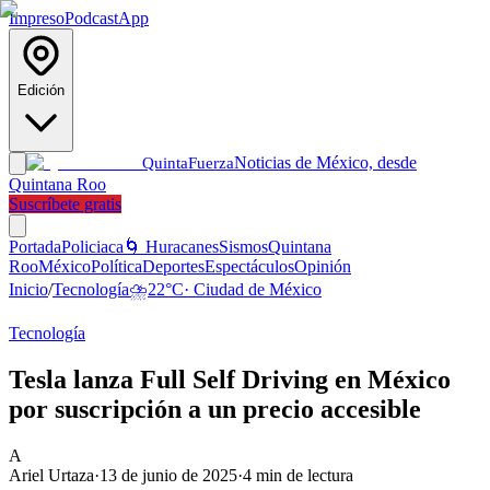
Impreso
Podcast
App
Edición
Noticias de México, desde
Quinta
Fuerza
Quintana Roo
Suscríbete gratis
Portada
Policiaca
🌀 Huracanes
Sismos
Quintana
Roo
México
Política
Deportes
Espectáculos
Opinión
Inicio
/
Tecnología
⛈️
22
°C
·
Ciudad de México
Tecnología
Tesla lanza Full Self Driving en México
por suscripción a un precio accesible
A
Ariel Urtaza
·
13 de junio de 2025
·
4
min de lectura