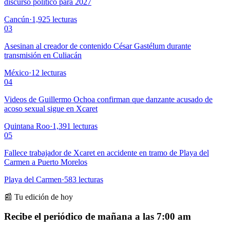
discurso político para 2027
Cancún
·
1,925
lecturas
03
Asesinan al creador de contenido César Gastélum durante
transmisión en Culiacán
México
·
12
lecturas
04
Videos de Guillermo Ochoa confirman que danzante acusado de
acoso sexual sigue en Xcaret
Quintana Roo
·
1,391
lecturas
05
Fallece trabajador de Xcaret en accidente en tramo de Playa del
Carmen a Puerto Morelos
Playa del Carmen
·
583
lecturas
📰 Tu edición de hoy
Recibe el periódico de mañana a las 7:00 am