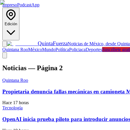
Impreso
Podcast
App
Edición
Quinta
Fuerza
Noticias de México, desde Quint
Quintana Roo
México
Mundo
Política
Policiaca
Deportes
Suscríbete grat
Noticias — Página 2
Quintana Roo
Propietaria denuncia fallas mecánicas en camionet
Hace 17 horas
Tecnología
OpenAI inicia prueba piloto para introducir anunci