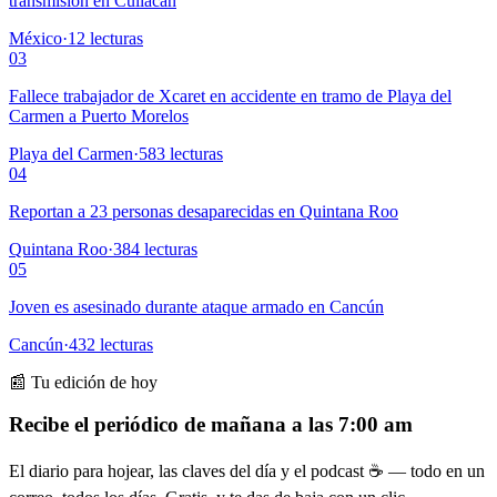
transmisión en Culiacán
México
·
12
lecturas
03
Fallece trabajador de Xcaret en accidente en tramo de Playa del
Carmen a Puerto Morelos
Playa del Carmen
·
583
lecturas
04
Reportan a 23 personas desaparecidas en Quintana Roo
Quintana Roo
·
384
lecturas
05
Joven es asesinado durante ataque armado en Cancún
Cancún
·
432
lecturas
📰 Tu edición de hoy
Recibe el periódico de mañana a las 7:00 am
El diario para hojear, las claves del día y el podcast ☕ — todo en un