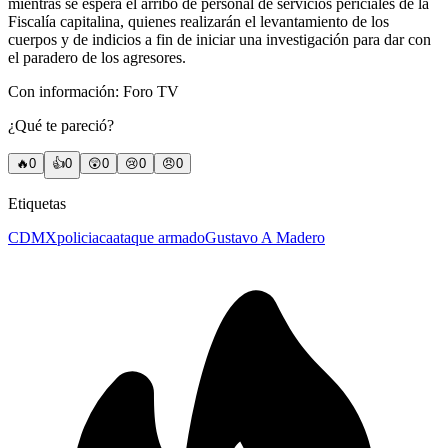
mientras se espera el arribo de personal de servicios periciales de la
Fiscalía capitalina, quienes realizarán el levantamiento de los
cuerpos y de indicios a fin de iniciar una investigación para dar con
el paradero de los agresores.
Con información: Foro TV
¿Qué te pareció?
🔥
0
👍
0
😲
0
😢
0
😠
0
Etiquetas
CDMX
policiaca
ataque armado
Gustavo A Madero