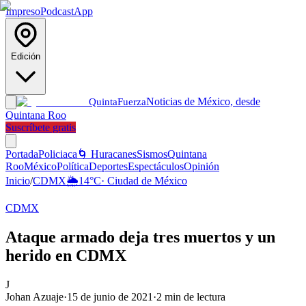
Impreso
Podcast
App
Edición
Noticias de México, desde
Quinta
Fuerza
Quintana Roo
Suscríbete gratis
Portada
Policiaca
🌀 Huracanes
Sismos
Quintana
Roo
México
Política
Deportes
Espectáculos
Opinión
Inicio
/
CDMX
🌦️
14
°C
·
Ciudad de México
CDMX
Ataque armado deja tres muertos y un
herido en CDMX
J
Johan Azuaje
·
15 de junio de 2021
·
2
min de lectura