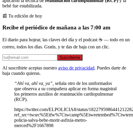
aplicaron la técnica de
reanimación cardiopulmonar (RCP)
y la
bebé fue estabilizada.
📰 Tu edición de hoy
Recibe el periódico de mañana a las 7:00 am
El diario para hojear, las claves del día y el podcast ☕ — todo en un
correo, todos los días. Gratis, y te das de baja con un clic.
Suscribirme
Al suscribirte aceptas nuestro
aviso de privacidad
. Puedes darte de
baja cuando quieras.
“Ahí va, ahí va, ya”,
señala otro de los uniformados
que observa a su compañera aplicar en forma magistral
los primeros auxilios de reanimación cardiopulmonar
(RCP).
https://twitter.com/ELPOLICIA8/status/182279598644121228
ref_src=twsrc%5Etfw%7Ctwcamp%5Etweetembed%7Ctwter
policia-salva-bebe-morir-asfixia-metro-
merced%2F1667898