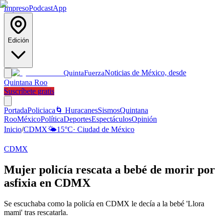
Impreso
Podcast
App
Edición
Noticias de México, desde
Quinta
Fuerza
Quintana Roo
Suscríbete gratis
Portada
Policiaca
🌀 Huracanes
Sismos
Quintana
Roo
México
Política
Deportes
Espectáculos
Opinión
Inicio
/
CDMX
🌤️
15
°C
·
Ciudad de México
CDMX
Mujer policía rescata a bebé de morir por
asfixia en CDMX
Se escuchaba como la policía en CDMX le decía a la bebé 'Llora
mami' tras rescatarla.