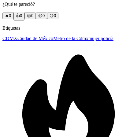
¿Qué te pareció?
🔥
0
👍
0
😲
0
😢
0
😠
0
Etiquetas
CDMX
Ciudad de México
Metro de la Cdmx
mujer policía