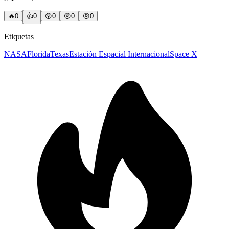
🔥
0
👍
0
😲
0
😢
0
😠
0
Etiquetas
NASA
Florida
Texas
Estación Espacial Internacional
Space X