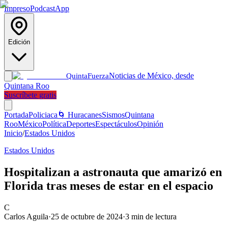
Impreso
Podcast
App
Edición
Noticias de México, desde
Quinta
Fuerza
Quintana Roo
Suscríbete gratis
Portada
Policiaca
🌀 Huracanes
Sismos
Quintana
Roo
México
Política
Deportes
Espectáculos
Opinión
Inicio
/
Estados Unidos
Estados Unidos
Hospitalizan a astronauta que amarizó en
Florida tras meses de estar en el espacio
C
Carlos Aguila
·
25 de octubre de 2024
·
3
min de lectura