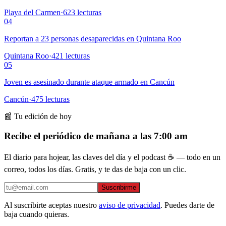
Playa del Carmen
·
623
lecturas
04
Reportan a 23 personas desaparecidas en Quintana Roo
Quintana Roo
·
421
lecturas
05
Joven es asesinado durante ataque armado en Cancún
Cancún
·
475
lecturas
📰 Tu edición de hoy
Recibe el periódico de mañana a las 7:00 am
El diario para hojear, las claves del día y el podcast ☕ — todo en un
correo, todos los días. Gratis, y te das de baja con un clic.
Suscribirme
Al suscribirte aceptas nuestro
aviso de privacidad
. Puedes darte de
baja cuando quieras.