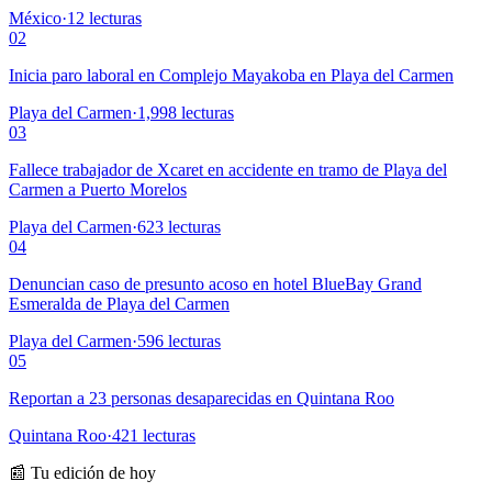
México
·
12
lecturas
02
Inicia paro laboral en Complejo Mayakoba en Playa del Carmen
Playa del Carmen
·
1,998
lecturas
03
Fallece trabajador de Xcaret en accidente en tramo de Playa del
Carmen a Puerto Morelos
Playa del Carmen
·
623
lecturas
04
Denuncian caso de presunto acoso en hotel BlueBay Grand
Esmeralda de Playa del Carmen
Playa del Carmen
·
596
lecturas
05
Reportan a 23 personas desaparecidas en Quintana Roo
Quintana Roo
·
421
lecturas
📰 Tu edición de hoy