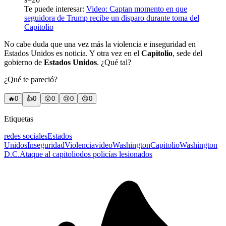
Te puede interesar:
Video: Captan momento en que
seguidora de Trump recibe un disparo durante toma del
Capitolio
No cabe duda que una vez más la violencia e inseguridad en
Estados Unidos es noticia. Y otra vez en el
Capitolio
, sede del
gobierno de
Estados Unidos
. ¿Qué tal?
¿Qué te pareció?
🔥
0
👍
0
😲
0
😢
0
😠
0
Etiquetas
redes sociales
Estados
Unidos
Inseguridad
Violencia
video
Washington
Capitolio
Washington
D.C.
Ataque al capitolio
dos policías lesionados