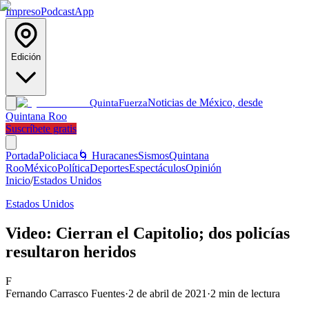
Impreso
Podcast
App
Edición
Noticias de México, desde
Quinta
Fuerza
Quintana Roo
Suscríbete gratis
Portada
Policiaca
🌀 Huracanes
Sismos
Quintana
Roo
México
Política
Deportes
Espectáculos
Opinión
Inicio
/
Estados Unidos
Estados Unidos
Video: Cierran el Capitolio; dos policías
resultaron heridos
F
Fernando Carrasco Fuentes
·
2 de abril de 2021
·
2
min de lectura