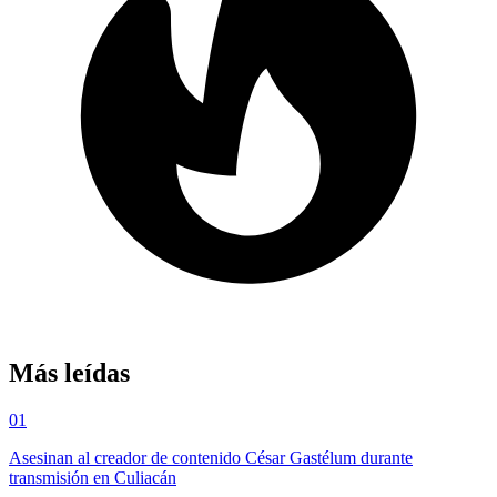
Más leídas
01
Asesinan al creador de contenido César Gastélum durante
transmisión en Culiacán