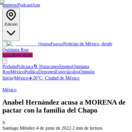
Impreso
Podcast
App
Edición
Noticias de México, desde
Quinta
Fuerza
Quintana Roo
Suscríbete gratis
Portada
Policiaca
🌀 Huracanes
Sismos
Quintana
Roo
México
Política
Deportes
Espectáculos
Opinión
Inicio
/
México
☀️
20
°C
·
Ciudad de México
México
Anabel Hernández acusa a MORENA de
pactar con la familia del Chapo
S
Santiago Méndez
·
4 de junio de 2022
·
2
min de lectura