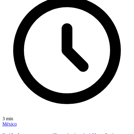
3
min
México